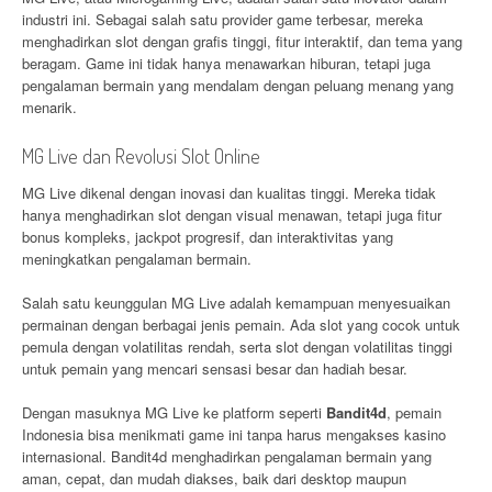
industri ini. Sebagai salah satu provider game terbesar, mereka
menghadirkan slot dengan grafis tinggi, fitur interaktif, dan tema yang
beragam. Game ini tidak hanya menawarkan hiburan, tetapi juga
pengalaman bermain yang mendalam dengan peluang menang yang
menarik.
MG Live dan Revolusi Slot Online
MG Live dikenal dengan inovasi dan kualitas tinggi. Mereka tidak
hanya menghadirkan slot dengan visual menawan, tetapi juga fitur
bonus kompleks, jackpot progresif, dan interaktivitas yang
meningkatkan pengalaman bermain.
Salah satu keunggulan MG Live adalah kemampuan menyesuaikan
permainan dengan berbagai jenis pemain. Ada slot yang cocok untuk
pemula dengan volatilitas rendah, serta slot dengan volatilitas tinggi
untuk pemain yang mencari sensasi besar dan hadiah besar.
Dengan masuknya MG Live ke platform seperti
Bandit4d
, pemain
Indonesia bisa menikmati game ini tanpa harus mengakses kasino
internasional. Bandit4d menghadirkan pengalaman bermain yang
aman, cepat, dan mudah diakses, baik dari desktop maupun