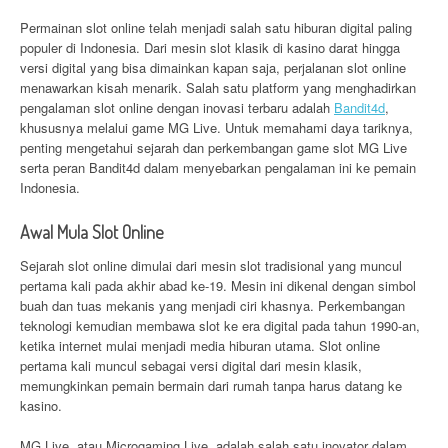
Permainan slot online telah menjadi salah satu hiburan digital paling
populer di Indonesia. Dari mesin slot klasik di kasino darat hingga
versi digital yang bisa dimainkan kapan saja, perjalanan slot online
menawarkan kisah menarik. Salah satu platform yang menghadirkan
pengalaman slot online dengan inovasi terbaru adalah
Bandit4d
,
khususnya melalui game MG Live. Untuk memahami daya tariknya,
penting mengetahui sejarah dan perkembangan game slot MG Live
serta peran Bandit4d dalam menyebarkan pengalaman ini ke pemain
Indonesia.
Awal Mula Slot Online
Sejarah slot online dimulai dari mesin slot tradisional yang muncul
pertama kali pada akhir abad ke-19. Mesin ini dikenal dengan simbol
buah dan tuas mekanis yang menjadi ciri khasnya. Perkembangan
teknologi kemudian membawa slot ke era digital pada tahun 1990-an,
ketika internet mulai menjadi media hiburan utama. Slot online
pertama kali muncul sebagai versi digital dari mesin klasik,
memungkinkan pemain bermain dari rumah tanpa harus datang ke
kasino.
MG Live, atau Microgaming Live, adalah salah satu inovator dalam