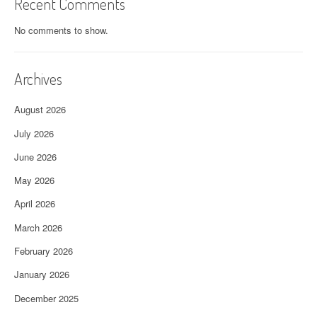
Recent Comments
No comments to show.
Archives
August 2026
July 2026
June 2026
May 2026
April 2026
March 2026
February 2026
January 2026
December 2025