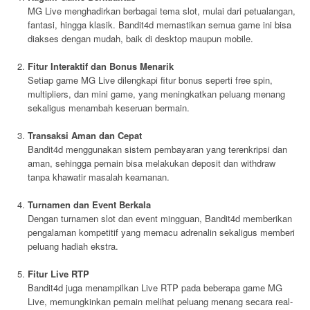
MG Live menghadirkan berbagai tema slot, mulai dari petualangan,
fantasi, hingga klasik. Bandit4d memastikan semua game ini bisa
diakses dengan mudah, baik di desktop maupun mobile.
Fitur Interaktif dan Bonus Menarik
Setiap game MG Live dilengkapi fitur bonus seperti free spin,
multipliers, dan mini game, yang meningkatkan peluang menang
sekaligus menambah keseruan bermain.
Transaksi Aman dan Cepat
Bandit4d menggunakan sistem pembayaran yang terenkripsi dan
aman, sehingga pemain bisa melakukan deposit dan withdraw
tanpa khawatir masalah keamanan.
Turnamen dan Event Berkala
Dengan turnamen slot dan event mingguan, Bandit4d memberikan
pengalaman kompetitif yang memacu adrenalin sekaligus memberi
peluang hadiah ekstra.
Fitur Live RTP
Bandit4d juga menampilkan Live RTP pada beberapa game MG
Live, memungkinkan pemain melihat peluang menang secara real-