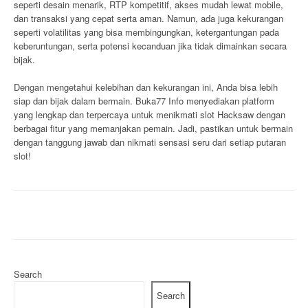
seperti desain menarik, RTP kompetitif, akses mudah lewat mobile,
dan transaksi yang cepat serta aman. Namun, ada juga kekurangan
seperti volatilitas yang bisa membingungkan, ketergantungan pada
keberuntungan, serta potensi kecanduan jika tidak dimainkan secara
bijak.
Dengan mengetahui kelebihan dan kekurangan ini, Anda bisa lebih
siap dan bijak dalam bermain. Buka77 Info menyediakan platform
yang lengkap dan terpercaya untuk menikmati slot Hacksaw dengan
berbagai fitur yang memanjakan pemain. Jadi, pastikan untuk bermain
dengan tanggung jawab dan nikmati sensasi seru dari setiap putaran
slot!
Search
Search