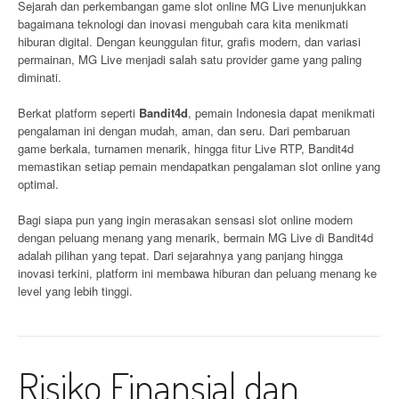
Sejarah dan perkembangan game slot online MG Live menunjukkan
bagaimana teknologi dan inovasi mengubah cara kita menikmati
hiburan digital. Dengan keunggulan fitur, grafis modern, dan variasi
permainan, MG Live menjadi salah satu provider game yang paling
diminati.
Berkat platform seperti
Bandit4d
, pemain Indonesia dapat menikmati
pengalaman ini dengan mudah, aman, dan seru. Dari pembaruan
game berkala, turnamen menarik, hingga fitur Live RTP, Bandit4d
memastikan setiap pemain mendapatkan pengalaman slot online yang
optimal.
Bagi siapa pun yang ingin merasakan sensasi slot online modern
dengan peluang menang yang menarik, bermain MG Live di Bandit4d
adalah pilihan yang tepat. Dari sejarahnya yang panjang hingga
inovasi terkini, platform ini membawa hiburan dan peluang menang ke
level yang lebih tinggi.
Risiko Finansial dan