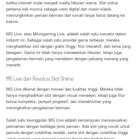
ketika internet mulai menjadi media hiburan utama. Slot online
pertama kali muncul sebagai versi digital dari mesin klasik,
memungkinkan pemain bermain dari rumah tanpa harus datang ke
kasino.
MG Live, atau Microgaming Live, adalah salah satu inovator dalam
industri ini. Sebagai salah satu provider game terbesar, mereka
menghadirkan slot dengan grafis tinggi, fitur interaktif, dan tema yang
beragam. Game ini tidak hanya menawarkan hiburan, tetapi juga
pengalaman bermain yang mendalam dengan peluang menang yang
menarik.
MG Live dan Revolusi Slot Online
MG Live dikenal dengan inovasi dan kualitas tinggi. Mereka tidak
hanya menghadirkan slot dengan visual menawan, tetapi juga fitur
bonus kompleks, jackpot progresif, dan interaktivitas yang
meningkatkan pengalaman bermain.
Salah satu keunggulan MG Live adalah kemampuan menyesuaikan
permainan dengan berbagai jenis pemain. Ada slot yang cocok untuk
pemula dengan volatilitas rendah, serta slot dengan volatilitas tinggi
untuk pemain yang mencari sensasi besar dan hadiah besar.