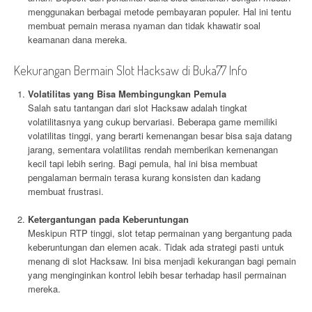
menggunakan berbagai metode pembayaran populer. Hal ini tentu
membuat pemain merasa nyaman dan tidak khawatir soal
keamanan dana mereka.
Kekurangan Bermain Slot Hacksaw di Buka77 Info
Volatilitas yang Bisa Membingungkan Pemula
Salah satu tantangan dari slot Hacksaw adalah tingkat
volatilitasnya yang cukup bervariasi. Beberapa game memiliki
volatilitas tinggi, yang berarti kemenangan besar bisa saja datang
jarang, sementara volatilitas rendah memberikan kemenangan
kecil tapi lebih sering. Bagi pemula, hal ini bisa membuat
pengalaman bermain terasa kurang konsisten dan kadang
membuat frustrasi.
Ketergantungan pada Keberuntungan
Meskipun RTP tinggi, slot tetap permainan yang bergantung pada
keberuntungan dan elemen acak. Tidak ada strategi pasti untuk
menang di slot Hacksaw. Ini bisa menjadi kekurangan bagi pemain
yang menginginkan kontrol lebih besar terhadap hasil permainan
mereka.