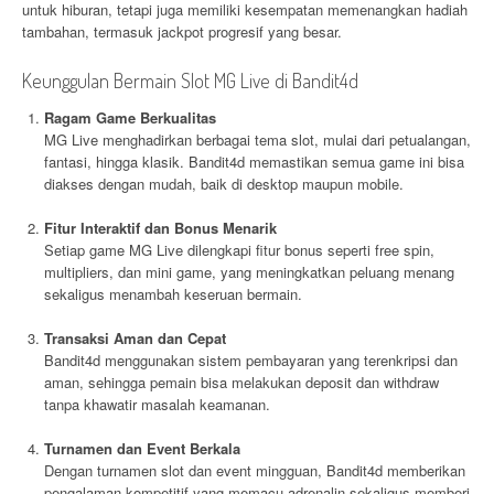
untuk hiburan, tetapi juga memiliki kesempatan memenangkan hadiah
tambahan, termasuk jackpot progresif yang besar.
Keunggulan Bermain Slot MG Live di Bandit4d
Ragam Game Berkualitas
MG Live menghadirkan berbagai tema slot, mulai dari petualangan,
fantasi, hingga klasik. Bandit4d memastikan semua game ini bisa
diakses dengan mudah, baik di desktop maupun mobile.
Fitur Interaktif dan Bonus Menarik
Setiap game MG Live dilengkapi fitur bonus seperti free spin,
multipliers, dan mini game, yang meningkatkan peluang menang
sekaligus menambah keseruan bermain.
Transaksi Aman dan Cepat
Bandit4d menggunakan sistem pembayaran yang terenkripsi dan
aman, sehingga pemain bisa melakukan deposit dan withdraw
tanpa khawatir masalah keamanan.
Turnamen dan Event Berkala
Dengan turnamen slot dan event mingguan, Bandit4d memberikan
pengalaman kompetitif yang memacu adrenalin sekaligus memberi