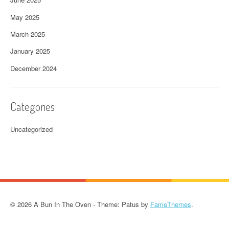
May 2025
March 2025
January 2025
December 2024
Categories
Uncategorized
© 2026 A Bun In The Oven - Theme: Patus by
FameThemes
.