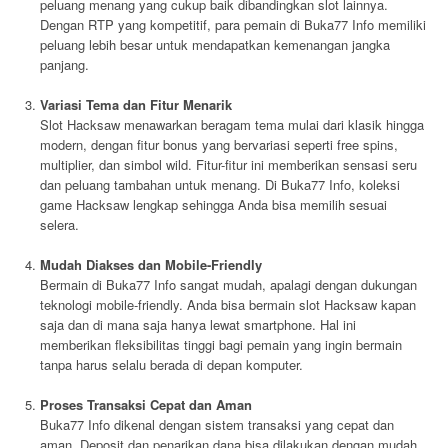
peluang menang yang cukup baik dibandingkan slot lainnya.
Dengan RTP yang kompetitif, para pemain di Buka77 Info memiliki
peluang lebih besar untuk mendapatkan kemenangan jangka
panjang.
Variasi Tema dan Fitur Menarik
Slot Hacksaw menawarkan beragam tema mulai dari klasik hingga
modern, dengan fitur bonus yang bervariasi seperti free spins,
multiplier, dan simbol wild. Fitur-fitur ini memberikan sensasi seru
dan peluang tambahan untuk menang. Di Buka77 Info, koleksi
game Hacksaw lengkap sehingga Anda bisa memilih sesuai
selera.
Mudah Diakses dan Mobile-Friendly
Bermain di Buka77 Info sangat mudah, apalagi dengan dukungan
teknologi mobile-friendly. Anda bisa bermain slot Hacksaw kapan
saja dan di mana saja hanya lewat smartphone. Hal ini
memberikan fleksibilitas tinggi bagi pemain yang ingin bermain
tanpa harus selalu berada di depan komputer.
Proses Transaksi Cepat dan Aman
Buka77 Info dikenal dengan sistem transaksi yang cepat dan
aman. Deposit dan penarikan dana bisa dilakukan dengan mudah