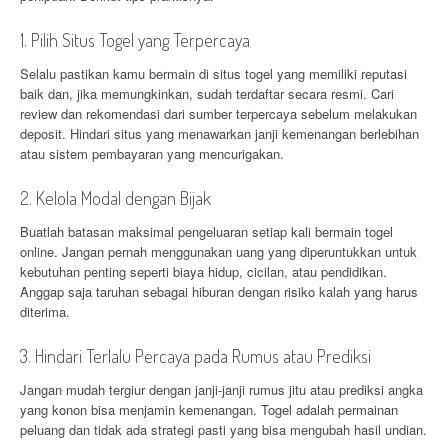
1. Pilih Situs Togel yang Terpercaya
Selalu pastikan kamu bermain di situs togel yang memiliki reputasi
baik dan, jika memungkinkan, sudah terdaftar secara resmi. Cari
review dan rekomendasi dari sumber terpercaya sebelum melakukan
deposit. Hindari situs yang menawarkan janji kemenangan berlebihan
atau sistem pembayaran yang mencurigakan.
2. Kelola Modal dengan Bijak
Buatlah batasan maksimal pengeluaran setiap kali bermain togel
online. Jangan pernah menggunakan uang yang diperuntukkan untuk
kebutuhan penting seperti biaya hidup, cicilan, atau pendidikan.
Anggap saja taruhan sebagai hiburan dengan risiko kalah yang harus
diterima.
3. Hindari Terlalu Percaya pada Rumus atau Prediksi
Jangan mudah tergiur dengan janji-janji rumus jitu atau prediksi angka
yang konon bisa menjamin kemenangan. Togel adalah permainan
peluang dan tidak ada strategi pasti yang bisa mengubah hasil undian.