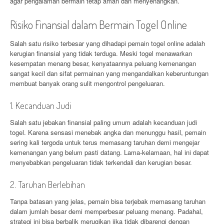
agar pengalaman bermain tetap aman dan menyenangkan.
Risiko Finansial dalam Bermain Togel Online
Salah satu risiko terbesar yang dihadapi pemain togel online adalah
kerugian finansial yang tidak terduga. Meski togel menawarkan
kesempatan menang besar, kenyataannya peluang kemenangan
sangat kecil dan sifat permainan yang mengandalkan keberuntungan
membuat banyak orang sulit mengontrol pengeluaran.
1. Kecanduan Judi
Salah satu jebakan finansial paling umum adalah kecanduan judi
togel. Karena sensasi menebak angka dan menunggu hasil, pemain
sering kali tergoda untuk terus memasang taruhan demi mengejar
kemenangan yang belum pasti datang. Lama-kelamaan, hal ini dapat
menyebabkan pengeluaran tidak terkendali dan kerugian besar.
2. Taruhan Berlebihan
Tanpa batasan yang jelas, pemain bisa terjebak memasang taruhan
dalam jumlah besar demi memperbesar peluang menang. Padahal,
strategi ini bisa berbalik merugikan jika tidak dibarengi dengan