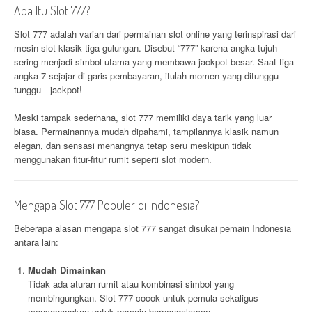
Apa Itu Slot 777?
Slot 777 adalah varian dari permainan slot online yang terinspirasi dari
mesin slot klasik tiga gulungan. Disebut “777” karena angka tujuh
sering menjadi simbol utama yang membawa jackpot besar. Saat tiga
angka 7 sejajar di garis pembayaran, itulah momen yang ditunggu-
tunggu—jackpot!
Meski tampak sederhana, slot 777 memiliki daya tarik yang luar
biasa. Permainannya mudah dipahami, tampilannya klasik namun
elegan, dan sensasi menangnya tetap seru meskipun tidak
menggunakan fitur-fitur rumit seperti slot modern.
Mengapa Slot 777 Populer di Indonesia?
Beberapa alasan mengapa slot 777 sangat disukai pemain Indonesia
antara lain:
Mudah Dimainkan
Tidak ada aturan rumit atau kombinasi simbol yang
membingungkan. Slot 777 cocok untuk pemula sekaligus
menyenangkan untuk pemain berpengalaman.