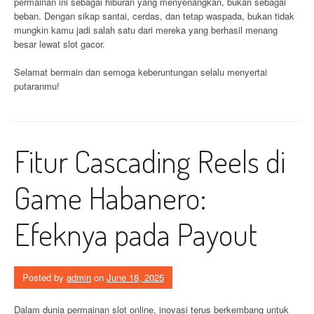
permainan ini sebagai hiburan yang menyenangkan, bukan sebagai
beban. Dengan sikap santai, cerdas, dan tetap waspada, bukan tidak
mungkin kamu jadi salah satu dari mereka yang berhasil menang
besar lewat slot gacor.
Selamat bermain dan semoga keberuntungan selalu menyertai
putaranmu!
Fitur Cascading Reels di
Game Habanero:
Efeknya pada Payout
Posted by
admin
on
June 18, 2025
Dalam dunia permainan slot online, inovasi terus berkembang untuk