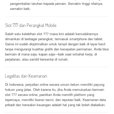
pengembalian taruhan kepada pemain. Semakin tinggi nilainya,
semakin baik.
Slot 777 dan Perangkat Mobile
Salah satu kelebihan slot 777 masa kini adalah kemudahannya
dimainkan di berbagai perangkat, termasuk smartphone dan tablet.
Game ini sudah dioptimalkan untuk tampil dengan baik di layar kecil
tanpa mengurangi kualitas grafik dan kecepatan permainan. Anda bisa
bermain di mana saja, kapan saja—baik saat istirahat kerja, di
perjalanan, atau sambil bersantai di rumah.
Legalitas dan Keamanan
Di Indonesia, perjudian online secara umum belum memiliki payung
hukum yang jelas. Oleh karena itu, jika Anda memutuskan bermain
slot 777 secara online, pastikan Anda memilih platform yang
tepercaya, memiliki lisensi resmi, dan reputasi baik. Keamanan data
pribadi dan transaksi keuangan adalah hal yang tak boleh diabaikan.