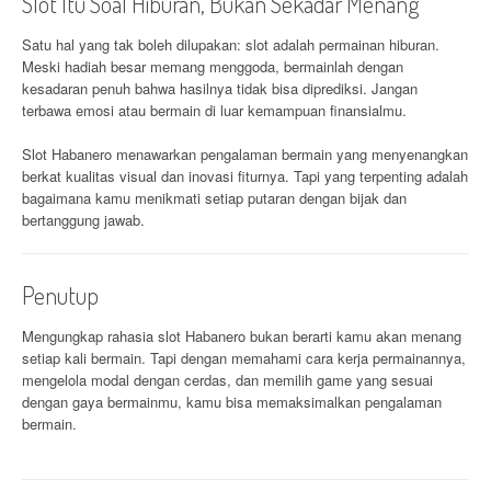
Slot Itu Soal Hiburan, Bukan Sekadar Menang
Satu hal yang tak boleh dilupakan: slot adalah permainan hiburan.
Meski hadiah besar memang menggoda, bermainlah dengan
kesadaran penuh bahwa hasilnya tidak bisa diprediksi. Jangan
terbawa emosi atau bermain di luar kemampuan finansialmu.
Slot Habanero menawarkan pengalaman bermain yang menyenangkan
berkat kualitas visual dan inovasi fiturnya. Tapi yang terpenting adalah
bagaimana kamu menikmati setiap putaran dengan bijak dan
bertanggung jawab.
Penutup
Mengungkap rahasia slot Habanero bukan berarti kamu akan menang
setiap kali bermain. Tapi dengan memahami cara kerja permainannya,
mengelola modal dengan cerdas, dan memilih game yang sesuai
dengan gaya bermainmu, kamu bisa memaksimalkan pengalaman
bermain.