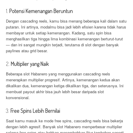
1.
Potensi Kemenangan Beruntun
Dengan cascading reels, kamu bisa menang beberapa kali dalam satu
putaran. Ini artinya, modalmu bisa jadi lebih efisien karena tidak harus
membayar untuk setiap kemenangan. Kadang, satu spin bisa
menghasilkan tiga hingga lima kombinasi kemenangan berturut-turut
— dan ini sangat mungkin terjadi, terutama di slot dengan banyak
paylines atau grid besar.
2.
Multiplier yang Naik
Beberapa slot Habanero yang menggunakan cascading reels
menerapkan multiplier progresif. Artinya, kemenangan kedua akan
dikalikan dua, kemenangan ketiga dikalikan tiga, dan seterusnya. Ini
membuat payout akhir bisa jauh lebih besar daripada slot
konvensional.
3.
Free Spins Lebih Bernilai
Saat kamu masuk ke mode free spins, cascading reels bisa bekerja
dengan lebih agresif. Banyak slot Habanero memperbesar multiplier
selama free spins atau bahkan menambahkan fitur tambahan seperti