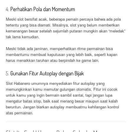
4.
Perhatikan Pola dan Momentum
Meski slot bersifat acak, beberapa pemain percaya bahwa ada pola
tertentu yang bisa diamati. Misalnya, slot yang belum memberikan
kemenangan besar setelah sejumlah putaran mungkin akan “meledak”
tak lama kemudian.
Meski tidak ada jaminan, memperhatikan ritme permainan bisa
membantumu membuat keputusan yang lebih baik, seperti kapan
harus menaikkan taruhan atau berpindah ke game lain.
5.
Gunakan Fitur Autoplay dengan Bijak
Slot Habanero umumnya menyediakan fitur autoplay yang
memungkinkan kamu memutar gulungan otomatis. Fitur ini cocok
untuk kamu yang ingin bermain sambil santai, tapi jangan lupa
mengatur batas stop, baik saat menang besar maupun saat kalah
beruntun. Jangan biarkan autoplay membuatmu kehilangan kontrol
atas permainan.