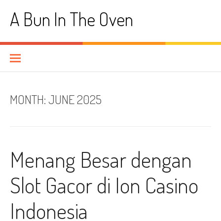
Skip
A Bun In The Oven
to
content
MONTH:
JUNE 2025
Menang Besar dengan
Slot Gacor di Ion Casino
Indonesia