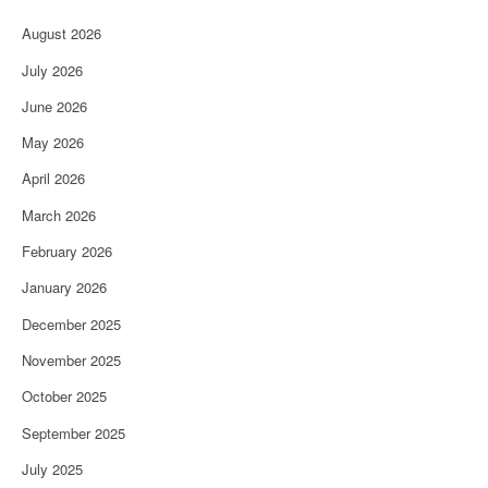
August 2026
July 2026
June 2026
May 2026
April 2026
March 2026
February 2026
January 2026
December 2025
November 2025
October 2025
September 2025
July 2025