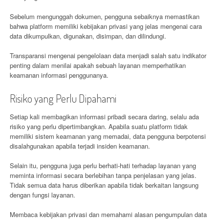
Sebelum mengunggah dokumen, pengguna sebaiknya memastikan
bahwa platform memiliki kebijakan privasi yang jelas mengenai cara
data dikumpulkan, digunakan, disimpan, dan dilindungi.
Transparansi mengenai pengelolaan data menjadi salah satu indikator
penting dalam menilai apakah sebuah layanan memperhatikan
keamanan informasi penggunanya.
Risiko yang Perlu Dipahami
Setiap kali membagikan informasi pribadi secara daring, selalu ada
risiko yang perlu dipertimbangkan. Apabila suatu platform tidak
memiliki sistem keamanan yang memadai, data pengguna berpotensi
disalahgunakan apabila terjadi insiden keamanan.
Selain itu, pengguna juga perlu berhati-hati terhadap layanan yang
meminta informasi secara berlebihan tanpa penjelasan yang jelas.
Tidak semua data harus diberikan apabila tidak berkaitan langsung
dengan fungsi layanan.
Membaca kebijakan privasi dan memahami alasan pengumpulan data