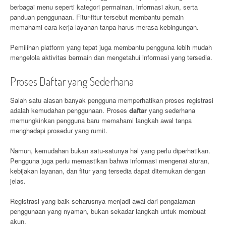
berbagai menu seperti kategori permainan, informasi akun, serta
panduan penggunaan. Fitur-fitur tersebut membantu pemain
memahami cara kerja layanan tanpa harus merasa kebingungan.
Pemilihan platform yang tepat juga membantu pengguna lebih mudah
mengelola aktivitas bermain dan mengetahui informasi yang tersedia.
Proses Daftar yang Sederhana
Salah satu alasan banyak pengguna memperhatikan proses registrasi
adalah kemudahan penggunaan. Proses
daftar
yang sederhana
memungkinkan pengguna baru memahami langkah awal tanpa
menghadapi prosedur yang rumit.
Namun, kemudahan bukan satu-satunya hal yang perlu diperhatikan.
Pengguna juga perlu memastikan bahwa informasi mengenai aturan,
kebijakan layanan, dan fitur yang tersedia dapat ditemukan dengan
jelas.
Registrasi yang baik seharusnya menjadi awal dari pengalaman
penggunaan yang nyaman, bukan sekadar langkah untuk membuat
akun.