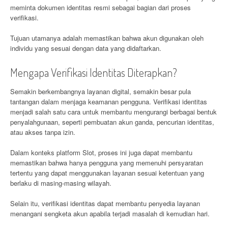
meminta dokumen identitas resmi sebagai bagian dari proses
verifikasi.
Tujuan utamanya adalah memastikan bahwa akun digunakan oleh
individu yang sesuai dengan data yang didaftarkan.
Mengapa Verifikasi Identitas Diterapkan?
Semakin berkembangnya layanan digital, semakin besar pula
tantangan dalam menjaga keamanan pengguna. Verifikasi identitas
menjadi salah satu cara untuk membantu mengurangi berbagai bentuk
penyalahgunaan, seperti pembuatan akun ganda, pencurian identitas,
atau akses tanpa izin.
Dalam konteks platform Slot, proses ini juga dapat membantu
memastikan bahwa hanya pengguna yang memenuhi persyaratan
tertentu yang dapat menggunakan layanan sesuai ketentuan yang
berlaku di masing-masing wilayah.
Selain itu, verifikasi identitas dapat membantu penyedia layanan
menangani sengketa akun apabila terjadi masalah di kemudian hari.