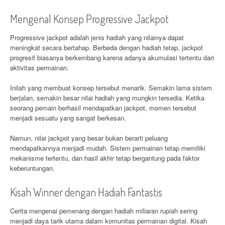
Mengenal Konsep Progressive Jackpot
Progressive jackpot adalah jenis hadiah yang nilainya dapat
meningkat secara bertahap. Berbeda dengan hadiah tetap, jackpot
progresif biasanya berkembang karena adanya akumulasi tertentu dari
aktivitas permainan.
Inilah yang membuat konsep tersebut menarik. Semakin lama sistem
berjalan, semakin besar nilai hadiah yang mungkin tersedia. Ketika
seorang pemain berhasil mendapatkan jackpot, momen tersebut
menjadi sesuatu yang sangat berkesan.
Namun, nilai jackpot yang besar bukan berarti peluang
mendapatkannya menjadi mudah. Sistem permainan tetap memiliki
mekanisme tertentu, dan hasil akhir tetap bergantung pada faktor
keberuntungan.
Kisah Winner dengan Hadiah Fantastis
Cerita mengenai pemenang dengan hadiah miliaran rupiah sering
menjadi daya tarik utama dalam komunitas permainan digital. Kisah