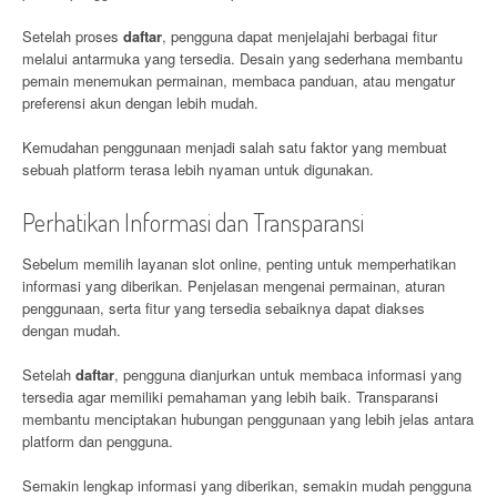
Setelah proses
daftar
, pengguna dapat menjelajahi berbagai fitur
melalui antarmuka yang tersedia. Desain yang sederhana membantu
pemain menemukan permainan, membaca panduan, atau mengatur
preferensi akun dengan lebih mudah.
Kemudahan penggunaan menjadi salah satu faktor yang membuat
sebuah platform terasa lebih nyaman untuk digunakan.
Perhatikan Informasi dan Transparansi
Sebelum memilih layanan slot online, penting untuk memperhatikan
informasi yang diberikan. Penjelasan mengenai permainan, aturan
penggunaan, serta fitur yang tersedia sebaiknya dapat diakses
dengan mudah.
Setelah
daftar
, pengguna dianjurkan untuk membaca informasi yang
tersedia agar memiliki pemahaman yang lebih baik. Transparansi
membantu menciptakan hubungan penggunaan yang lebih jelas antara
platform dan pengguna.
Semakin lengkap informasi yang diberikan, semakin mudah pengguna