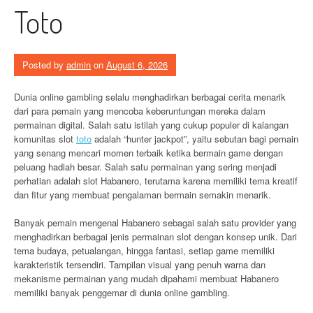
Toto
Posted by
admin
on
August 6, 2026
Dunia online gambling selalu menghadirkan berbagai cerita menarik
dari para pemain yang mencoba keberuntungan mereka dalam
permainan digital. Salah satu istilah yang cukup populer di kalangan
komunitas slot
toto
adalah “hunter jackpot”, yaitu sebutan bagi pemain
yang senang mencari momen terbaik ketika bermain game dengan
peluang hadiah besar. Salah satu permainan yang sering menjadi
perhatian adalah slot Habanero, terutama karena memiliki tema kreatif
dan fitur yang membuat pengalaman bermain semakin menarik.
Banyak pemain mengenal Habanero sebagai salah satu provider yang
menghadirkan berbagai jenis permainan slot dengan konsep unik. Dari
tema budaya, petualangan, hingga fantasi, setiap game memiliki
karakteristik tersendiri. Tampilan visual yang penuh warna dan
mekanisme permainan yang mudah dipahami membuat Habanero
memiliki banyak penggemar di dunia online gambling.