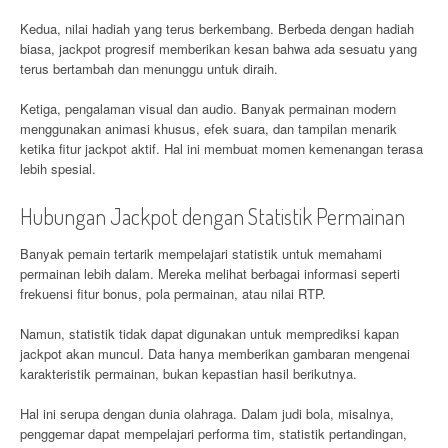
Kedua, nilai hadiah yang terus berkembang. Berbeda dengan hadiah
biasa, jackpot progresif memberikan kesan bahwa ada sesuatu yang
terus bertambah dan menunggu untuk diraih.
Ketiga, pengalaman visual dan audio. Banyak permainan modern
menggunakan animasi khusus, efek suara, dan tampilan menarik
ketika fitur jackpot aktif. Hal ini membuat momen kemenangan terasa
lebih spesial.
Hubungan Jackpot dengan Statistik Permainan
Banyak pemain tertarik mempelajari statistik untuk memahami
permainan lebih dalam. Mereka melihat berbagai informasi seperti
frekuensi fitur bonus, pola permainan, atau nilai RTP.
Namun, statistik tidak dapat digunakan untuk memprediksi kapan
jackpot akan muncul. Data hanya memberikan gambaran mengenai
karakteristik permainan, bukan kepastian hasil berikutnya.
Hal ini serupa dengan dunia olahraga. Dalam judi bola, misalnya,
penggemar dapat mempelajari performa tim, statistik pertandingan,