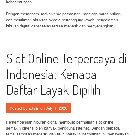
keberuntungan.
Dengan memahami mekanisme permainan, menjaga batas pribadi,
dan menikmati aktivitas secara bertanggung jawab, pengalaman
hiburan digital dapat tetap terasa menarik dan menyenangkan.
Slot Online Terpercaya di
Indonesia: Kenapa
Daftar Layak Dipilih
Posted by
admin
on
July 9, 2026
Perkembangan hiburan digital membuat permainan slot online
semakin dikenal oleh banyak pengguna internet. Dengan berbagai
tema, tampilan menarik, dan fitur interaktif, permainan ini menawarkan