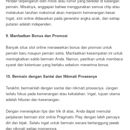
Hindari terpengaruh oleh mitos atau rumor yang beredar di kalangan
pemain. Misalnya, anggapan bahwa menggunakan semua chip atau
melakukan taruhan maksimal akan menjamin kemenangan besar.
Ingat, slot online didasarkan pada generator angka acak, dan setiap
putaran adalah independen.
9. Manfaatkan Bonus dan Promosi
Banyak situs slot online menawarkan bonus dan promosi untuk
pemain baru maupun pemain setia. Manfaatkan kesempatan ini untuk
meningkatkan saldo bermain Anda. Namun, pastikan untuk membaca
syarat dan ketentuan yang berlaku sebelum menerima bonus.
10. Bermain dengan Santai dan Nikmati Prosesnya
Terakhir, bermainlah dengan santai dan nikmati prosesnya. Jangan
terlalu fokus pada kemenangan atau kekalahan. Ingat, tujuan utama
adalah hiburan dan kesenangan.
Dengan menerapkan tips dan trik di atas, Anda dapat memulai
perjalanan bermain slot online Pragmatic Play dengan lebih percaya
diri dan bijak. Selalu ingat untuk bermain secara bertanggung jawab
dan nikmati setiap momennya.