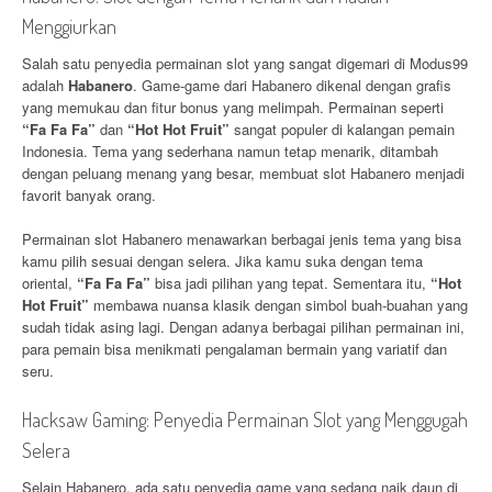
Menggiurkan
Salah satu penyedia permainan slot yang sangat digemari di Modus99
adalah
Habanero
. Game-game dari Habanero dikenal dengan grafis
yang memukau dan fitur bonus yang melimpah. Permainan seperti
“Fa Fa Fa”
dan
“Hot Hot Fruit”
sangat populer di kalangan pemain
Indonesia. Tema yang sederhana namun tetap menarik, ditambah
dengan peluang menang yang besar, membuat slot Habanero menjadi
favorit banyak orang.
Permainan slot Habanero menawarkan berbagai jenis tema yang bisa
kamu pilih sesuai dengan selera. Jika kamu suka dengan tema
oriental,
“Fa Fa Fa”
bisa jadi pilihan yang tepat. Sementara itu,
“Hot
Hot Fruit”
membawa nuansa klasik dengan simbol buah-buahan yang
sudah tidak asing lagi. Dengan adanya berbagai pilihan permainan ini,
para pemain bisa menikmati pengalaman bermain yang variatif dan
seru.
Hacksaw Gaming: Penyedia Permainan Slot yang Menggugah
Selera
Selain Habanero, ada satu penyedia game yang sedang naik daun di