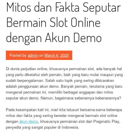
Mitos dan Fakta Seputar
Bermain Slot Online
dengan Akun Demo
Posted by
admin
on
March 6, 2025
Di dunia perjudian online, khususnya permainan slot, ada banyak hal
yang perlu diketahui oleh pemain, baik yang baru mulai maupun yang
sudah berpengalaman. Salah satu topik yang sering dibicarakan
adalah penggunaan akun demo. Banyak pemain, terutama yang baru
mengenal permainan ini, memiliki berbagai anggapan dan mitos
seputar akun demo. Namun, bagaimana sebenarnya kebenarannya?
Pada kesempatan kali ini, mari kita telusuri bersama-sama beberapa
mitos dan fakta yang sering beredar mengenai bermain slot online
dengan
akun demo
, khususnya permainan slot dari Pragmatic Play,
penyedia yang sangat populer di Indonesia.