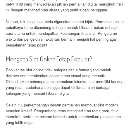
betwin188 yang menyediakan pilihan permainan digital mengikuti tren
ini dengan menghadirkan akses yang praktis bagi pengguna.
Namun, teknologi juga perlu digunakan secara bijak. Permainan online
sebaiknya tetap dipandang sebagai bentuk hiburan, bukan sebagai
cara utama untuk mendapatkan keuntungan finansial. Pengaturan
waktu dan pengelolaan aktivitas bermain menjadi hal penting agar
pengalaman tetap positif.
Mengapa Slot Online Tetap Populer?
Popularitas slot online tidak terlepas dari sifatnya yang mudah
diakses dan memberikan pengalaman visual yang menarik.
Dibandingkan beberapa jenis permainan lainnya, slot memiliki konsep
yang relatif sederhana sehingga dapat dinikmati oleh berbagai
kalangan yang mencari hiburan digital.
Selain itu, perkembangan desain permainan membuat slot modern
semakin kreatif. Pengembang terus menghadirkan tema baru, fitur
interaktif, serta mekanisme berbeda untuk memberikan pengalaman
yang lebih segar.