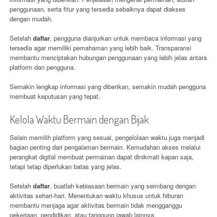
penggunaan, serta fitur yang tersedia sebaiknya dapat diakses
dengan mudah.
Setelah
daftar
, pengguna dianjurkan untuk membaca informasi yang
tersedia agar memiliki pemahaman yang lebih baik. Transparansi
membantu menciptakan hubungan penggunaan yang lebih jelas antara
platform dan pengguna.
Semakin lengkap informasi yang diberikan, semakin mudah pengguna
membuat keputusan yang tepat.
Kelola Waktu Bermain dengan Bijak
Selain memilih platform yang sesuai, pengelolaan waktu juga menjadi
bagian penting dari pengalaman bermain. Kemudahan akses melalui
perangkat digital membuat permainan dapat dinikmati kapan saja,
tetapi tetap diperlukan batas yang jelas.
Setelah
daftar
, buatlah kebiasaan bermain yang seimbang dengan
aktivitas sehari-hari. Menentukan waktu khusus untuk hiburan
membantu menjaga agar aktivitas bermain tidak mengganggu
pekerjaan, pendidikan, atau tanggung jawab lainnya.