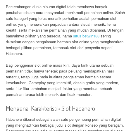
Perkembangan dunia hiburan digital telah membawa banyak
perubahan dalam cara masyarakat menikmati permainan online. Salah
satu kategori yang terus menarik perhatian adalah permainan slot
online, yang menawarkan perpaduan antara visual menarik, tema
kreatif, serta mekanisme permainan yang mudah dipahami. Di tengah
banyaknya pilihan yang tersedia, nama
situs betwin188
sering
dikaitkan dengan pengalaman bermain slot online yang menghadirkan
berbagai pilihan permainan, termasuk slot dari penyedia seperti
Habanero.
Bagi penggemar slot online masa kini, daya tarik utama sebuah
permainan tidak hanya terletak pada peluang mendapatkan hasil
tertentu, tetapi juga pada kualitas pengalaman bermain secara
keseluruhan. Gameplay yang interaktif, desain grafis yang modern,
serta fitur-fitur tambahan menjadi faktor yang membuat sebuah
permainan terasa lebih menarik dan tidak monoton.
Mengenal Karakteristik Slot Habanero
Habanero dikenal sebagai salah satu pengembang permainan digital
yang menghadirkan berbagai judul slot dengan konsep yang beragam.
Permainan dari penyedia ini sering menonjolkan tampilan visual yang