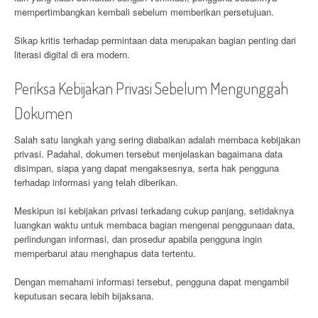
mempertimbangkan kembali sebelum memberikan persetujuan.
Sikap kritis terhadap permintaan data merupakan bagian penting dari
literasi digital di era modern.
Periksa Kebijakan Privasi Sebelum Mengunggah
Dokumen
Salah satu langkah yang sering diabaikan adalah membaca kebijakan
privasi. Padahal, dokumen tersebut menjelaskan bagaimana data
disimpan, siapa yang dapat mengaksesnya, serta hak pengguna
terhadap informasi yang telah diberikan.
Meskipun isi kebijakan privasi terkadang cukup panjang, setidaknya
luangkan waktu untuk membaca bagian mengenai penggunaan data,
perlindungan informasi, dan prosedur apabila pengguna ingin
memperbarui atau menghapus data tertentu.
Dengan memahami informasi tersebut, pengguna dapat mengambil
keputusan secara lebih bijaksana.