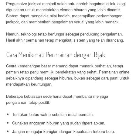
Progressive jackpot menjadi salah satu contoh bagaimana teknologi
digunakan untuk menciptakan elemen hiburan yang lebih dinamis.
Sistem dapat mengelola nilai hadiah, menampilkan perkembangan
jackpot, dan memberikan pengalaman visual yang lebih menarik.
Namun, teknologi tetap berfungsi sebagai pendukung pengalaman.
Hasil akhir permainan tetap mengikuti sistem yang telah dirancang.
Cara Menikmati Permainan dengan Bijak
Cerita kemenangan besar memang dapat menarik perhatian, tetapi
pemain tetap perlu memiliki pendekatan yang sehat. Permainan online
sebaiknya dipandang sebagai hiburan, bukan sebagai cara pasti untuk
mendapatkan keuntungan.
Beberapa kebiasaan sederhana dapat membantu menjaga
pengalaman tetap positif:
Tentukan batas waktu sebelum mulai bermain.
Gunakan anggaran hiburan yang sudah dipersiapkan.
Jangan mengejar kerugian dengan keputusan terburu-buru.