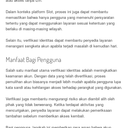
atau akses tanpa izin.
Dalam konteks platform Slot, proses ini juga dapat membantu
memastikan bahwa hanya pengguna yang memenuhi persyaratan
tertentu yang dapat menggunakan layanan sesuai ketentuan yang
berlaku di masing-masing wilayah.
Selain itu, verifikasi identitas dapat membantu penyedia layanan
menangani sengketa akun apabila terjadi masalah di kemudian hari.
Manfaat Bagi Pengguna
Salah satu manfaat utama verifikasi identitas adalah meningkatkan
keamanan akun. Dengan data yang telah diverifikasi, proses
pemulihan akun biasanya menjadi lebih mudah apabila pengguna lupa
kata sandi atau kehilangan akses terhadap perangkat yang digunakan.
Verifikasi juga membantu mengurangi risiko akun diambil alih oleh
pihak yang tidak berwenang. Ketika terdapat aktivitas yang
mencurigakan, penyedia layanan dapat melakukan pemeriksaan
tambahan sebelum memberikan akses kembali.
Bagi pengguna, langkah ini memberikan rasa aman bahwa akun