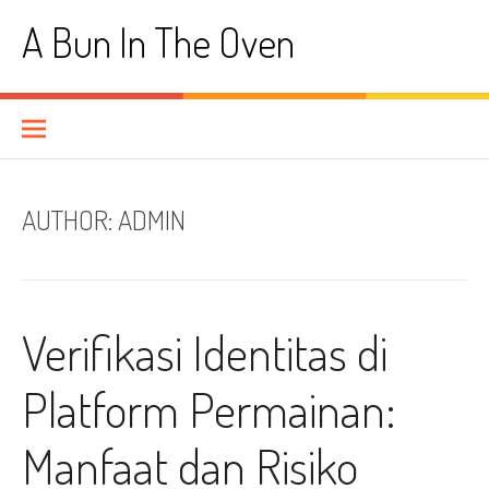
Skip
A Bun In The Oven
to
content
AUTHOR:
ADMIN
Verifikasi Identitas di
Platform Permainan:
Manfaat dan Risiko