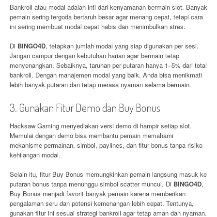
Bankroll atau modal adalah inti dari kenyamanan bermain slot. Banyak
pemain sering tergoda bertaruh besar agar menang cepat, tetapi cara
ini sering membuat modal cepat habis dan menimbulkan stres.
Di
BINGO4D
, tetapkan jumlah modal yang siap digunakan per sesi.
Jangan campur dengan kebutuhan harian agar bermain tetap
menyenangkan. Sebaiknya, taruhan per putaran hanya 1–5% dari total
bankroll. Dengan manajemen modal yang baik, Anda bisa menikmati
lebih banyak putaran dan tetap merasa nyaman selama bermain.
3. Gunakan Fitur Demo dan Buy Bonus
Hacksaw Gaming menyediakan versi demo di hampir setiap slot.
Memulai dengan demo bisa membantu pemain memahami
mekanisme permainan, simbol, paylines, dan fitur bonus tanpa risiko
kehilangan modal.
Selain itu, fitur Buy Bonus memungkinkan pemain langsung masuk ke
putaran bonus tanpa menunggu simbol scatter muncul. Di
BINGO4D
,
Buy Bonus menjadi favorit banyak pemain karena memberikan
pengalaman seru dan potensi kemenangan lebih cepat. Tentunya,
gunakan fitur ini sesuai strategi bankroll agar tetap aman dan nyaman.