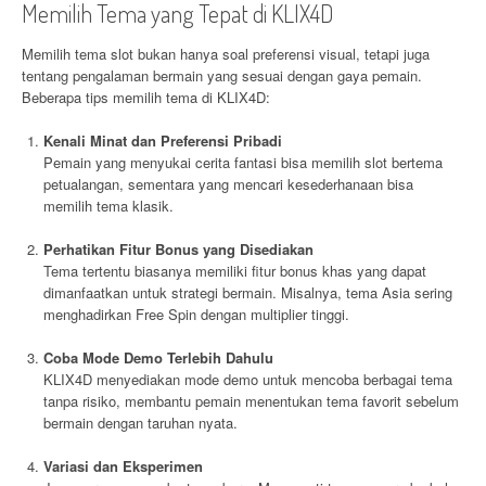
Memilih Tema yang Tepat di KLIX4D
Memilih tema slot bukan hanya soal preferensi visual, tetapi juga
tentang pengalaman bermain yang sesuai dengan gaya pemain.
Beberapa tips memilih tema di KLIX4D:
Kenali Minat dan Preferensi Pribadi
Pemain yang menyukai cerita fantasi bisa memilih slot bertema
petualangan, sementara yang mencari kesederhanaan bisa
memilih tema klasik.
Perhatikan Fitur Bonus yang Disediakan
Tema tertentu biasanya memiliki fitur bonus khas yang dapat
dimanfaatkan untuk strategi bermain. Misalnya, tema Asia sering
menghadirkan Free Spin dengan multiplier tinggi.
Coba Mode Demo Terlebih Dahulu
KLIX4D menyediakan mode demo untuk mencoba berbagai tema
tanpa risiko, membantu pemain menentukan tema favorit sebelum
bermain dengan taruhan nyata.
Variasi dan Eksperimen