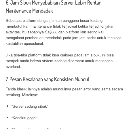
6. Jam Sibuk Menyebabkan Server Lebih Rentan
Maintenance Mendadak
Beberapa platform dengan jumlah pengguna besar kadang
membutuhkan maintenance tidak terjadwal ketika terjadi lonjakan
aktivitas. Itu sebabnya
Salju88
dan platform lain sering kali
mengalami pembaruan mendadak pada jam-jam padat untuk menjaga
kestabilan operasional.
Jika tiba-tiba platform tidak bisa diakses pada jam sibuk, ini bisa
menjadi tanda bahwa sistem sedang diperbarui untuk mencegah
overload.
7. Pesan Kesalahan yang Konsisten Muncul
Tanda klasik lainnya adalah munculnya pesan error yang sama secara
berulang. Misalnya:
“Server sedang sibuk”
“Koneksi gagal”