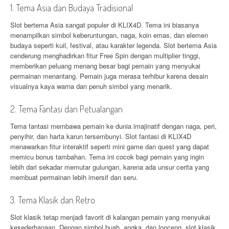
1. Tema Asia dan Budaya Tradisional
Slot bertema Asia sangat populer di KLIX4D. Tema ini biasanya
menampilkan simbol keberuntungan, naga, koin emas, dan elemen
budaya seperti kuil, festival, atau karakter legenda. Slot bertema Asia
cenderung menghadirkan fitur Free Spin dengan multiplier tinggi,
memberikan peluang menang besar bagi pemain yang menyukai
permainan menantang. Pemain juga merasa terhibur karena desain
visualnya kaya warna dan penuh simbol yang menarik.
2. Tema Fantasi dan Petualangan
Tema fantasi membawa pemain ke dunia imajinatif dengan naga, peri,
penyihir, dan harta karun tersembunyi. Slot fantasi di KLIX4D
menawarkan fitur interaktif seperti mini game dan quest yang dapat
memicu bonus tambahan. Tema ini cocok bagi pemain yang ingin
lebih dari sekadar memutar gulungan, karena ada unsur cerita yang
membuat permainan lebih imersif dan seru.
3. Tema Klasik dan Retro
Slot klasik tetap menjadi favorit di kalangan pemain yang menyukai
kesederhanaan. Dengan simbol buah, angka, dan lonceng, slot klasik