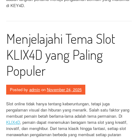
di KEY4D.
Menjelajahi Tema Slot
KLIX4D yang Paling
Populer
Posted by
admin
on
November 24, 2025
Slot online tidak hanya tentang keberuntungan, tetapi juga
pengalaman visual dan hiburan yang menarik. Salah satu faktor yang
membuat pemain betah berlama-lama adalah tema permainan. Di
KLIX4D
, pemain dapat menemukan beragam tema slot yang kreatif,
inovatif, dan menghibur. Dari tema klasik hingga fantasi, setiap slot
menawarkan pengalaman berbeda yang membuat setiap putaran