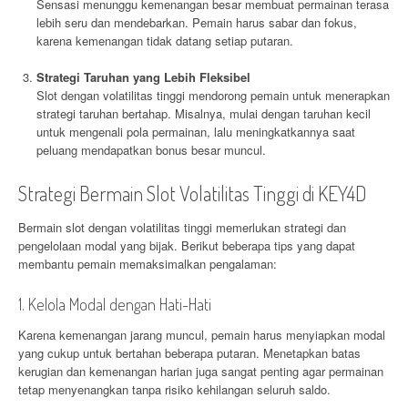
Sensasi menunggu kemenangan besar membuat permainan terasa
lebih seru dan mendebarkan. Pemain harus sabar dan fokus,
karena kemenangan tidak datang setiap putaran.
Strategi Taruhan yang Lebih Fleksibel
Slot dengan volatilitas tinggi mendorong pemain untuk menerapkan
strategi taruhan bertahap. Misalnya, mulai dengan taruhan kecil
untuk mengenali pola permainan, lalu meningkatkannya saat
peluang mendapatkan bonus besar muncul.
Strategi Bermain Slot Volatilitas Tinggi di KEY4D
Bermain slot dengan volatilitas tinggi memerlukan strategi dan
pengelolaan modal yang bijak. Berikut beberapa tips yang dapat
membantu pemain memaksimalkan pengalaman:
1. Kelola Modal dengan Hati-Hati
Karena kemenangan jarang muncul, pemain harus menyiapkan modal
yang cukup untuk bertahan beberapa putaran. Menetapkan batas
kerugian dan kemenangan harian juga sangat penting agar permainan
tetap menyenangkan tanpa risiko kehilangan seluruh saldo.