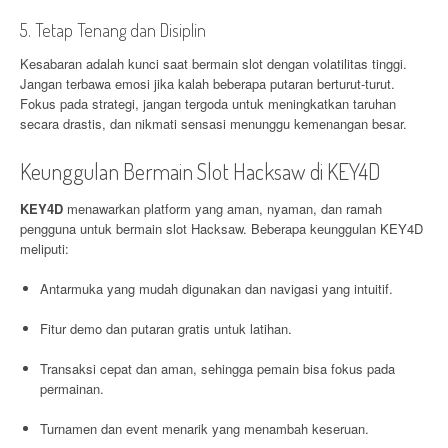
5. Tetap Tenang dan Disiplin
Kesabaran adalah kunci saat bermain slot dengan volatilitas tinggi.
Jangan terbawa emosi jika kalah beberapa putaran berturut-turut.
Fokus pada strategi, jangan tergoda untuk meningkatkan taruhan
secara drastis, dan nikmati sensasi menunggu kemenangan besar.
Keunggulan Bermain Slot Hacksaw di KEY4D
KEY4D
menawarkan platform yang aman, nyaman, dan ramah
pengguna untuk bermain slot Hacksaw. Beberapa keunggulan KEY4D
meliputi:
Antarmuka yang mudah digunakan dan navigasi yang intuitif.
Fitur demo dan putaran gratis untuk latihan.
Transaksi cepat dan aman, sehingga pemain bisa fokus pada
permainan.
Turnamen dan event menarik yang menambah keseruan.