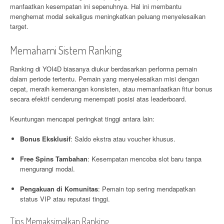
manfaatkan kesempatan ini sepenuhnya. Hal ini membantu
menghemat modal sekaligus meningkatkan peluang menyelesaikan
target.
Memahami Sistem Ranking
Ranking di YOI4D biasanya diukur berdasarkan performa pemain
dalam periode tertentu. Pemain yang menyelesaikan misi dengan
cepat, meraih kemenangan konsisten, atau memanfaatkan fitur bonus
secara efektif cenderung menempati posisi atas leaderboard.
Keuntungan mencapai peringkat tinggi antara lain:
Bonus Eksklusif
: Saldo ekstra atau voucher khusus.
Free Spins Tambahan
: Kesempatan mencoba slot baru tanpa
mengurangi modal.
Pengakuan di Komunitas
: Pemain top sering mendapatkan
status VIP atau reputasi tinggi.
Tips Memaksimalkan Ranking