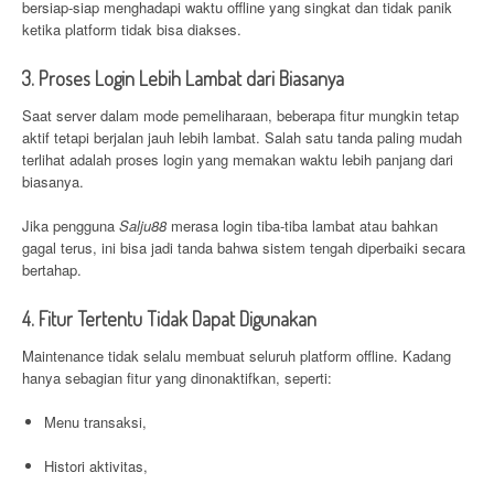
bersiap-siap menghadapi waktu offline yang singkat dan tidak panik
ketika platform tidak bisa diakses.
3. Proses Login Lebih Lambat dari Biasanya
Saat server dalam mode pemeliharaan, beberapa fitur mungkin tetap
aktif tetapi berjalan jauh lebih lambat. Salah satu tanda paling mudah
terlihat adalah proses login yang memakan waktu lebih panjang dari
biasanya.
Jika pengguna
Salju88
merasa login tiba-tiba lambat atau bahkan
gagal terus, ini bisa jadi tanda bahwa sistem tengah diperbaiki secara
bertahap.
4. Fitur Tertentu Tidak Dapat Digunakan
Maintenance tidak selalu membuat seluruh platform offline. Kadang
hanya sebagian fitur yang dinonaktifkan, seperti:
Menu transaksi,
Histori aktivitas,