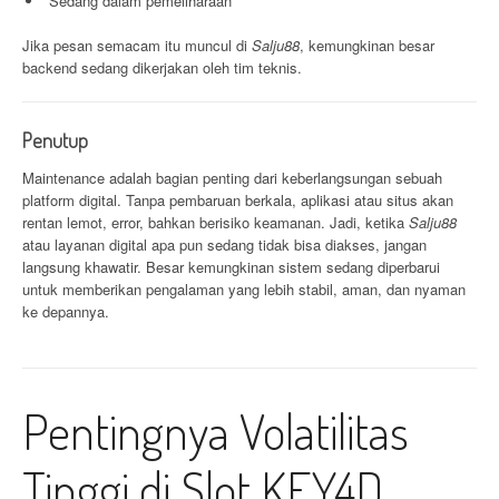
“Sedang dalam pemeliharaan”
Jika pesan semacam itu muncul di
Salju88
, kemungkinan besar
backend sedang dikerjakan oleh tim teknis.
Penutup
Maintenance adalah bagian penting dari keberlangsungan sebuah
platform digital. Tanpa pembaruan berkala, aplikasi atau situs akan
rentan lemot, error, bahkan berisiko keamanan. Jadi, ketika
Salju88
atau layanan digital apa pun sedang tidak bisa diakses, jangan
langsung khawatir. Besar kemungkinan sistem sedang diperbarui
untuk memberikan pengalaman yang lebih stabil, aman, dan nyaman
ke depannya.
Pentingnya Volatilitas
Tinggi di Slot KEY4D