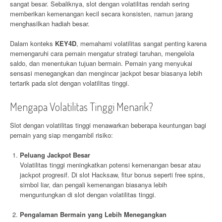
sangat besar. Sebaliknya, slot dengan volatilitas rendah sering
memberikan kemenangan kecil secara konsisten, namun jarang
menghasilkan hadiah besar.
Dalam konteks
KEY4D
, memahami volatilitas sangat penting karena
memengaruhi cara pemain mengatur strategi taruhan, mengelola
saldo, dan menentukan tujuan bermain. Pemain yang menyukai
sensasi menegangkan dan mengincar jackpot besar biasanya lebih
tertarik pada slot dengan volatilitas tinggi.
Mengapa Volatilitas Tinggi Menarik?
Slot dengan volatilitas tinggi menawarkan beberapa keuntungan bagi
pemain yang siap mengambil risiko:
Peluang Jackpot Besar
Volatilitas tinggi meningkatkan potensi kemenangan besar atau
jackpot progresif. Di slot Hacksaw, fitur bonus seperti free spins,
simbol liar, dan pengali kemenangan biasanya lebih
menguntungkan di slot dengan volatilitas tinggi.
Pengalaman Bermain yang Lebih Menegangkan