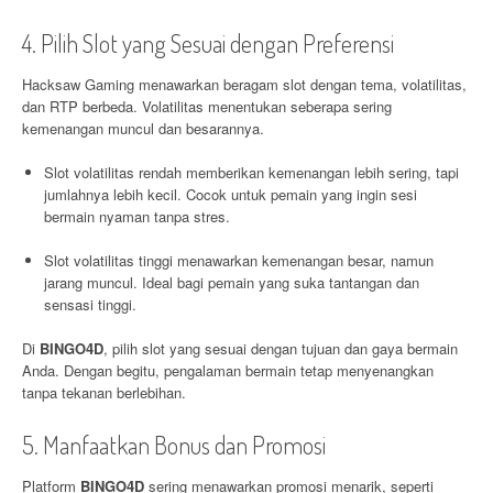
4. Pilih Slot yang Sesuai dengan Preferensi
Hacksaw Gaming menawarkan beragam slot dengan tema, volatilitas,
dan RTP berbeda. Volatilitas menentukan seberapa sering
kemenangan muncul dan besarannya.
Slot volatilitas rendah memberikan kemenangan lebih sering, tapi
jumlahnya lebih kecil. Cocok untuk pemain yang ingin sesi
bermain nyaman tanpa stres.
Slot volatilitas tinggi menawarkan kemenangan besar, namun
jarang muncul. Ideal bagi pemain yang suka tantangan dan
sensasi tinggi.
Di
BINGO4D
, pilih slot yang sesuai dengan tujuan dan gaya bermain
Anda. Dengan begitu, pengalaman bermain tetap menyenangkan
tanpa tekanan berlebihan.
5. Manfaatkan Bonus dan Promosi
Platform
BINGO4D
sering menawarkan promosi menarik, seperti