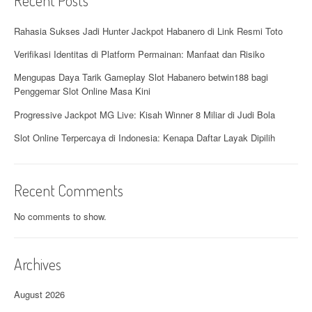
g
Recent Posts
a
Rahasia Sukses Jadi Hunter Jackpot Habanero di Link Resmi Toto
t
Verifikasi Identitas di Platform Permainan: Manfaat dan Risiko
i
Mengupas Daya Tarik Gameplay Slot Habanero betwin188 bagi
Penggemar Slot Online Masa Kini
o
Progressive Jackpot MG Live: Kisah Winner 8 Miliar di Judi Bola
n
Slot Online Terpercaya di Indonesia: Kenapa Daftar Layak Dipilih
Recent Comments
No comments to show.
Archives
August 2026