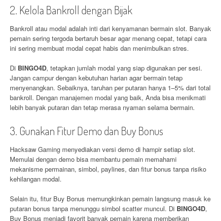
2. Kelola Bankroll dengan Bijak
Bankroll atau modal adalah inti dari kenyamanan bermain slot. Banyak
pemain sering tergoda bertaruh besar agar menang cepat, tetapi cara
ini sering membuat modal cepat habis dan menimbulkan stres.
Di
BINGO4D
, tetapkan jumlah modal yang siap digunakan per sesi.
Jangan campur dengan kebutuhan harian agar bermain tetap
menyenangkan. Sebaiknya, taruhan per putaran hanya 1–5% dari total
bankroll. Dengan manajemen modal yang baik, Anda bisa menikmati
lebih banyak putaran dan tetap merasa nyaman selama bermain.
3. Gunakan Fitur Demo dan Buy Bonus
Hacksaw Gaming menyediakan versi demo di hampir setiap slot.
Memulai dengan demo bisa membantu pemain memahami
mekanisme permainan, simbol, paylines, dan fitur bonus tanpa risiko
kehilangan modal.
Selain itu, fitur Buy Bonus memungkinkan pemain langsung masuk ke
putaran bonus tanpa menunggu simbol scatter muncul. Di
BINGO4D
,
Buy Bonus menjadi favorit banyak pemain karena memberikan