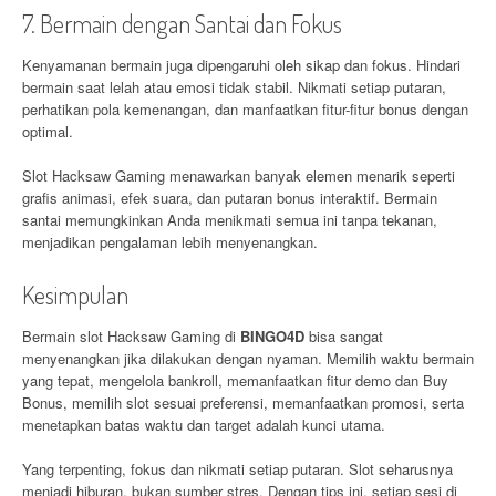
7. Bermain dengan Santai dan Fokus
Kenyamanan bermain juga dipengaruhi oleh sikap dan fokus. Hindari
bermain saat lelah atau emosi tidak stabil. Nikmati setiap putaran,
perhatikan pola kemenangan, dan manfaatkan fitur-fitur bonus dengan
optimal.
Slot Hacksaw Gaming menawarkan banyak elemen menarik seperti
grafis animasi, efek suara, dan putaran bonus interaktif. Bermain
santai memungkinkan Anda menikmati semua ini tanpa tekanan,
menjadikan pengalaman lebih menyenangkan.
Kesimpulan
Bermain slot Hacksaw Gaming di
BINGO4D
bisa sangat
menyenangkan jika dilakukan dengan nyaman. Memilih waktu bermain
yang tepat, mengelola bankroll, memanfaatkan fitur demo dan Buy
Bonus, memilih slot sesuai preferensi, memanfaatkan promosi, serta
menetapkan batas waktu dan target adalah kunci utama.
Yang terpenting, fokus dan nikmati setiap putaran. Slot seharusnya
menjadi hiburan, bukan sumber stres. Dengan tips ini, setiap sesi di