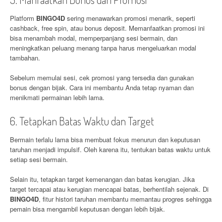
Platform
BINGO4D
sering menawarkan promosi menarik, seperti
cashback, free spin, atau bonus deposit. Memanfaatkan promosi ini
bisa menambah modal, memperpanjang sesi bermain, dan
meningkatkan peluang menang tanpa harus mengeluarkan modal
tambahan.
Sebelum memulai sesi, cek promosi yang tersedia dan gunakan
bonus dengan bijak. Cara ini membantu Anda tetap nyaman dan
menikmati permainan lebih lama.
6. Tetapkan Batas Waktu dan Target
Bermain terlalu lama bisa membuat fokus menurun dan keputusan
taruhan menjadi impulsif. Oleh karena itu, tentukan batas waktu untuk
setiap sesi bermain.
Selain itu, tetapkan target kemenangan dan batas kerugian. Jika
target tercapai atau kerugian mencapai batas, berhentilah sejenak. Di
BINGO4D
, fitur histori taruhan membantu memantau progres sehingga
pemain bisa mengambil keputusan dengan lebih bijak.