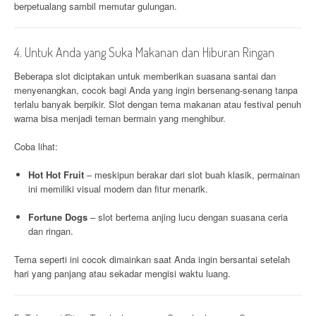
berpetualang sambil memutar gulungan.
4. Untuk Anda yang Suka Makanan dan Hiburan Ringan
Beberapa slot diciptakan untuk memberikan suasana santai dan
menyenangkan, cocok bagi Anda yang ingin bersenang-senang tanpa
terlalu banyak berpikir. Slot dengan tema makanan atau festival penuh
warna bisa menjadi teman bermain yang menghibur.
Coba lihat:
Hot Hot Fruit
– meskipun berakar dari slot buah klasik, permainan
ini memiliki visual modern dan fitur menarik.
Fortune Dogs
– slot bertema anjing lucu dengan suasana ceria
dan ringan.
Tema seperti ini cocok dimainkan saat Anda ingin bersantai setelah
hari yang panjang atau sekadar mengisi waktu luang.