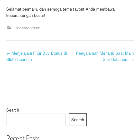
Selamat bermain, dan semoga tema favorit Anda membawa
keberuntungan besar!
Uncategorized
P
←
Menjelajahi Fitur Buy Bonus di
Pengalaman Menarik Saat Main
Slot Habanero
Slot Habanero
→
o
s
t
n
a
Search
Search
v
i
Recent Posts