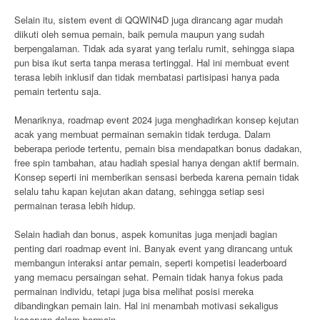
Selain itu, sistem event di QQWIN4D juga dirancang agar mudah
diikuti oleh semua pemain, baik pemula maupun yang sudah
berpengalaman. Tidak ada syarat yang terlalu rumit, sehingga siapa
pun bisa ikut serta tanpa merasa tertinggal. Hal ini membuat event
terasa lebih inklusif dan tidak membatasi partisipasi hanya pada
pemain tertentu saja.
Menariknya, roadmap event 2024 juga menghadirkan konsep kejutan
acak yang membuat permainan semakin tidak terduga. Dalam
beberapa periode tertentu, pemain bisa mendapatkan bonus dadakan,
free spin tambahan, atau hadiah spesial hanya dengan aktif bermain.
Konsep seperti ini memberikan sensasi berbeda karena pemain tidak
selalu tahu kapan kejutan akan datang, sehingga setiap sesi
permainan terasa lebih hidup.
Selain hadiah dan bonus, aspek komunitas juga menjadi bagian
penting dari roadmap event ini. Banyak event yang dirancang untuk
membangun interaksi antar pemain, seperti kompetisi leaderboard
yang memacu persaingan sehat. Pemain tidak hanya fokus pada
permainan individu, tetapi juga bisa melihat posisi mereka
dibandingkan pemain lain. Hal ini menambah motivasi sekaligus
keseruan dalam bermain.