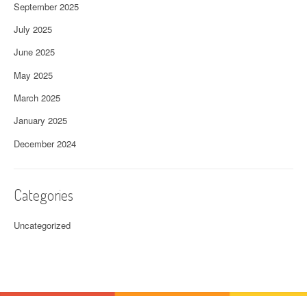
September 2025
July 2025
June 2025
May 2025
March 2025
January 2025
December 2024
Categories
Uncategorized