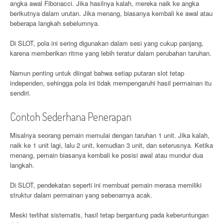
angka awal Fibonacci. Jika hasilnya kalah, mereka naik ke angka
berikutnya dalam urutan. Jika menang, biasanya kembali ke awal atau
beberapa langkah sebelumnya.
Di SLOT, pola ini sering digunakan dalam sesi yang cukup panjang,
karena memberikan ritme yang lebih teratur dalam perubahan taruhan.
Namun penting untuk diingat bahwa setiap putaran slot tetap
independen, sehingga pola ini tidak mempengaruhi hasil permainan itu
sendiri.
Contoh Sederhana Penerapan
Misalnya seorang pemain memulai dengan taruhan 1 unit. Jika kalah,
naik ke 1 unit lagi, lalu 2 unit, kemudian 3 unit, dan seterusnya. Ketika
menang, pemain biasanya kembali ke posisi awal atau mundur dua
langkah.
Di SLOT, pendekatan seperti ini membuat pemain merasa memiliki
struktur dalam permainan yang sebenarnya acak.
Meski terlihat sistematis, hasil tetap bergantung pada keberuntungan