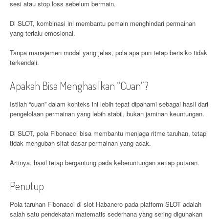
sesi atau stop loss sebelum bermain.
Di SLOT, kombinasi ini membantu pemain menghindari permainan
yang terlalu emosional.
Tanpa manajemen modal yang jelas, pola apa pun tetap berisiko tidak
terkendali.
Apakah Bisa Menghasilkan “Cuan”?
Istilah “cuan” dalam konteks ini lebih tepat dipahami sebagai hasil dari
pengelolaan permainan yang lebih stabil, bukan jaminan keuntungan.
Di SLOT, pola Fibonacci bisa membantu menjaga ritme taruhan, tetapi
tidak mengubah sifat dasar permainan yang acak.
Artinya, hasil tetap bergantung pada keberuntungan setiap putaran.
Penutup
Pola taruhan Fibonacci di slot Habanero pada platform SLOT adalah
salah satu pendekatan matematis sederhana yang sering digunakan