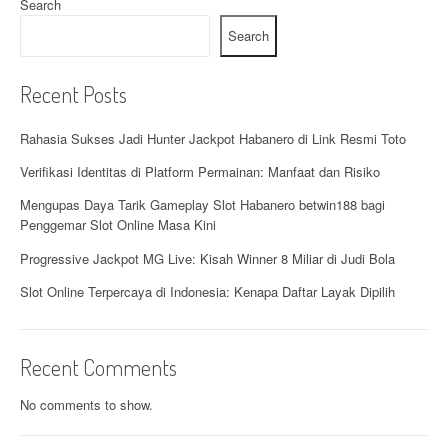
Search
v
Search
i
g
Recent Posts
a
Rahasia Sukses Jadi Hunter Jackpot Habanero di Link Resmi Toto
t
Verifikasi Identitas di Platform Permainan: Manfaat dan Risiko
i
Mengupas Daya Tarik Gameplay Slot Habanero betwin188 bagi
Penggemar Slot Online Masa Kini
o
Progressive Jackpot MG Live: Kisah Winner 8 Miliar di Judi Bola
n
Slot Online Terpercaya di Indonesia: Kenapa Daftar Layak Dipilih
Recent Comments
No comments to show.