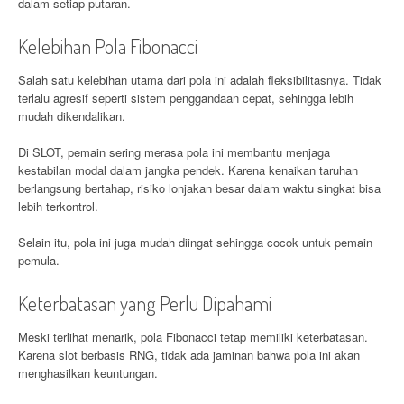
dalam setiap putaran.
Kelebihan Pola Fibonacci
Salah satu kelebihan utama dari pola ini adalah fleksibilitasnya. Tidak
terlalu agresif seperti sistem penggandaan cepat, sehingga lebih
mudah dikendalikan.
Di SLOT, pemain sering merasa pola ini membantu menjaga
kestabilan modal dalam jangka pendek. Karena kenaikan taruhan
berlangsung bertahap, risiko lonjakan besar dalam waktu singkat bisa
lebih terkontrol.
Selain itu, pola ini juga mudah diingat sehingga cocok untuk pemain
pemula.
Keterbatasan yang Perlu Dipahami
Meski terlihat menarik, pola Fibonacci tetap memiliki keterbatasan.
Karena slot berbasis RNG, tidak ada jaminan bahwa pola ini akan
menghasilkan keuntungan.