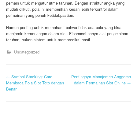
pemain untuk mengatur ritme taruhan. Dengan struktur angka yang
mudah diikuti, pola ini memberikan kesan lebih terkontrol dalam
permainan yang penuh ketidakpastian.
Namun penting untuk memahami bahwa tidak ada pola yang bisa
menjamin kemenangan dalam slot. Fibonacci hanya alat pengelolaan
taruhan, bukan sistem untuk memprediksi hasil.
Uncategorized
P
←
Symbol Stacking: Cara
Pentingnya Manajemen Anggaran
Membaca Pola Slot Toto dengan
dalam Permainan Slot Online
→
o
Benar
s
t
n
a