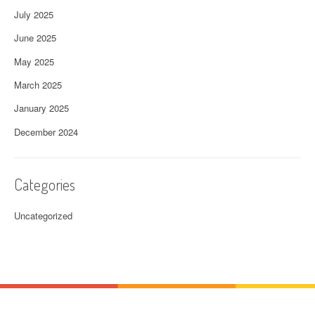
July 2025
June 2025
May 2025
March 2025
January 2025
December 2024
Categories
Uncategorized