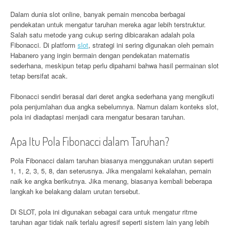
Dalam dunia slot online, banyak pemain mencoba berbagai
pendekatan untuk mengatur taruhan mereka agar lebih terstruktur.
Salah satu metode yang cukup sering dibicarakan adalah pola
Fibonacci. Di platform
slot
, strategi ini sering digunakan oleh pemain
Habanero yang ingin bermain dengan pendekatan matematis
sederhana, meskipun tetap perlu dipahami bahwa hasil permainan slot
tetap bersifat acak.
Fibonacci sendiri berasal dari deret angka sederhana yang mengikuti
pola penjumlahan dua angka sebelumnya. Namun dalam konteks slot,
pola ini diadaptasi menjadi cara mengatur besaran taruhan.
Apa Itu Pola Fibonacci dalam Taruhan?
Pola Fibonacci dalam taruhan biasanya menggunakan urutan seperti
1, 1, 2, 3, 5, 8, dan seterusnya. Jika mengalami kekalahan, pemain
naik ke angka berikutnya. Jika menang, biasanya kembali beberapa
langkah ke belakang dalam urutan tersebut.
Di SLOT, pola ini digunakan sebagai cara untuk mengatur ritme
taruhan agar tidak naik terlalu agresif seperti sistem lain yang lebih