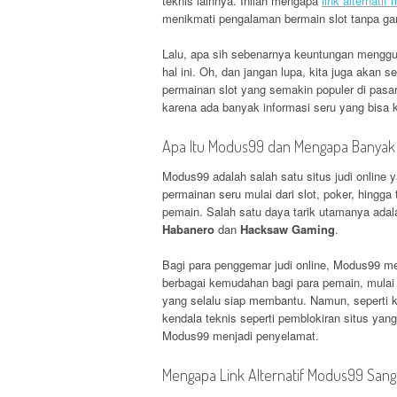
teknis lainnya. Inilah mengapa
link alternati
menikmati pengalaman bermain slot tanpa ga
Lalu, apa sih sebenarnya keuntungan menggun
hal ini. Oh, dan jangan lupa, kita juga akan s
permainan slot yang semakin populer di pasar
karena ada banyak informasi seru yang bisa
Apa Itu Modus99 dan Mengapa Banyak 
Modus99 adalah salah satu situs judi online
permainan seru mulai dari slot, poker, hingg
pemain. Salah satu daya tarik utamanya adal
Habanero
dan
Hacksaw Gaming
.
Bagi para penggemar judi online, Modus99 m
berbagai kemudahan bagi para pemain, mulai
yang selalu siap membantu. Namun, seperti ke
kendala teknis seperti pemblokiran situs yan
Modus99 menjadi penyelamat.
Mengapa Link Alternatif Modus99 Sang