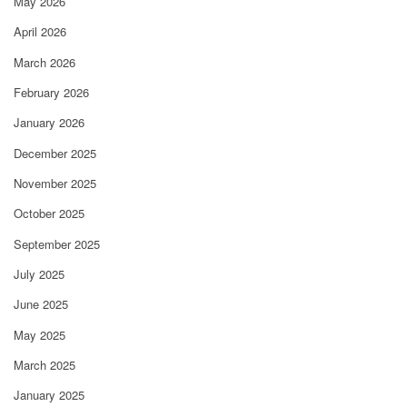
May 2026
April 2026
March 2026
February 2026
January 2026
December 2025
November 2025
October 2025
September 2025
July 2025
June 2025
May 2025
March 2025
January 2025