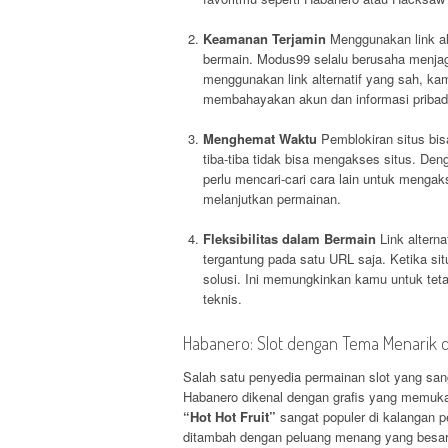
Keamanan Terjamin
Menggunakan link al
bermain. Modus99 selalu berusaha menja
menggunakan link alternatif yang sah, kam
membahayakan akun dan informasi pribad
Menghemat Waktu
Pemblokiran situs bis
tiba-tiba tidak bisa mengakses situs. De
perlu mencari-cari cara lain untuk mengak
melanjutkan permainan.
Fleksibilitas dalam Bermain
Link alterna
tergantung pada satu URL saja. Ketika sit
solusi. Ini memungkinkan kamu untuk tet
teknis.
Habanero: Slot dengan Tema Menarik 
Salah satu penyedia permainan slot yang sa
Habanero dikenal dengan grafis yang memuka
“Hot Hot Fruit”
sangat populer di kalangan 
ditambah dengan peluang menang yang besar,