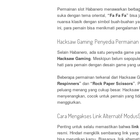
Permainan slot Habanero menawarkan berbagai
suka dengan tema oriental,
“Fa Fa Fa”
bisa j
nuansa klasik dengan simbol buah-buahan yan
ini, para pemain bisa menikmati pengalaman b
Hacksaw Gaming: Penyedia Permainan 
Selain Habanero, ada satu penyedia game yang
Hacksaw Gaming
. Meskipun belum sepopule
hati para pemain dengan desain game yang u
Beberapa permainan terkenal dari Hacksaw G
Respinners”
dan
“Rock Paper Scissors”
. 
peluang menang yang cukup besar. Hacksaw 
menyenangkan, cocok untuk pemain yang tida
menggiurkan.
Cara Mengakses Link Alternatif Modu
Penting untuk selalu memastikan bahwa
link
resmi. Hindari mengklik sembarang link yang t
bisa merugikan kamu. Biasanya, link alternat