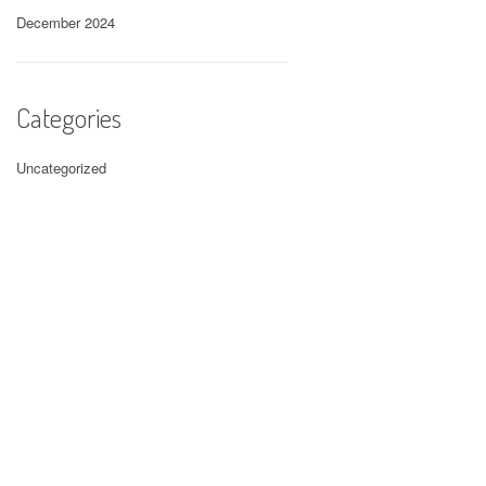
December 2024
Categories
Uncategorized