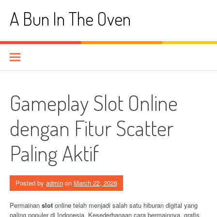
Skip
A Bun In The Oven
to
content
Gameplay Slot Online
dengan Fitur Scatter
Paling Aktif
Posted by
admin
on
March 22, 2026
Permainan
slot
online telah menjadi salah satu hiburan digital yang
paling populer di Indonesia. Kesederhanaan cara bermainnya, grafis