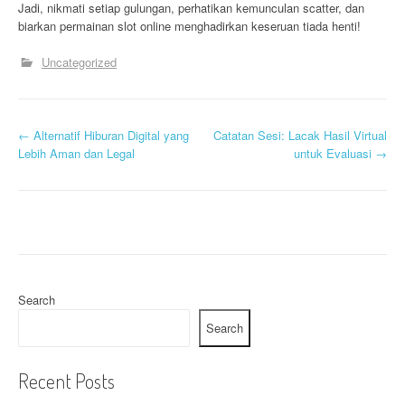
Jadi, nikmati setiap gulungan, perhatikan kemunculan scatter, dan
biarkan permainan slot online menghadirkan keseruan tiada henti!
Uncategorized
P
←
Alternatif Hiburan Digital yang
Catatan Sesi: Lacak Hasil Virtual
Lebih Aman dan Legal
untuk Evaluasi
→
o
s
t
n
a
Search
Search
v
i
Recent Posts
g