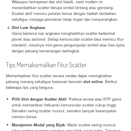
Walaupun terinspirasi dari slot klasik, versi modern ini
menambahkan scatter berupa simbol bintang atau gemilang.
Scatter aktif memicu putaran bonus dengan hadiah tambahan,
sekaligus menjaga permainan tetap ringan dan menyenangkan.
Slot Luar Angkasa
Game bertema luar angkasa menghadirkan scatter berbentuk
planet atau astronot. Setiap kemunculan scatter bisa memicu fitur
interaktif, misalnya mini-game pengumpulan simbol atau free spins
dengan peluang kemenangan bertingkat.
Tips Memaksimalkan Fitur Scatter
Memanfaatkan fitur scatter secara cerdas dapat meningkatkan
peluang menang sekaligus keseruan bermain
slot online
. Berikut
beberapa tips yang berguna:
Pilih Slot dengan Scatter Aktif
: Periksa review atau RTP game
untuk memastikan frekuensi kemunculan scatter cukup tinggi.
Semakin sering scatter muncul, semakin banyak kesempatan
memicu bonus.
Manajemen Modal yang Bijak
: Meski scatter sering muncul,
tetap penting mengatur taruhan agar tidak cepat habis. Tetapkan