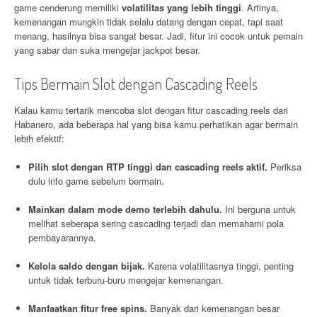
game cenderung memiliki
volatilitas yang lebih tinggi
. Artinya,
kemenangan mungkin tidak selalu datang dengan cepat, tapi saat
menang, hasilnya bisa sangat besar. Jadi, fitur ini cocok untuk pemain
yang sabar dan suka mengejar jackpot besar.
Tips Bermain Slot dengan Cascading Reels
Kalau kamu tertarik mencoba slot dengan fitur cascading reels dari
Habanero, ada beberapa hal yang bisa kamu perhatikan agar bermain
lebih efektif:
Pilih slot dengan RTP tinggi dan cascading reels aktif.
Periksa
dulu info game sebelum bermain.
Mainkan dalam mode demo terlebih dahulu.
Ini berguna untuk
melihat seberapa sering cascading terjadi dan memahami pola
pembayarannya.
Kelola saldo dengan bijak.
Karena volatilitasnya tinggi, penting
untuk tidak terburu-buru mengejar kemenangan.
Manfaatkan fitur free spins.
Banyak dari kemenangan besar