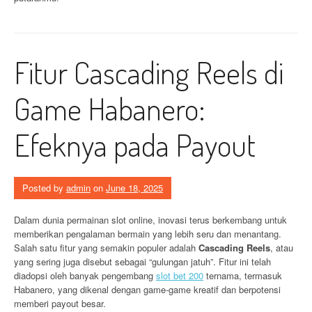
Fitur Cascading Reels di
Game Habanero:
Efeknya pada Payout
Posted by
admin
on
June 18, 2025
Dalam dunia permainan slot online, inovasi terus berkembang untuk
memberikan pengalaman bermain yang lebih seru dan menantang.
Salah satu fitur yang semakin populer adalah
Cascading Reels
, atau
yang sering juga disebut sebagai “gulungan jatuh”. Fitur ini telah
diadopsi oleh banyak pengembang
slot bet 200
ternama, termasuk
Habanero, yang dikenal dengan game-game kreatif dan berpotensi
memberi payout besar.