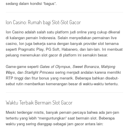
sedang dalam kondisi “bagus”.
Ion Casino: Rumah bagi Slot-Slot Gacor
Ion Casino adalah salah satu platform judi online yang cukup dikenal
di kalangan pemain Indonesia. Selain menyediakan permainan live
casino, Ion juga bekerja sama dengan banyak provider slot ternama
seperti Pragmatic Play, PG Soft, Habanero, dan lain-lain. Ini membuat
peluang menemukan slot gacor di platform ini semakin besar.
Game-game seperti
Gates of Olympus
,
Sweet Bonanza
,
Mahjong
Ways
, dan
Starlight Princess
sering menjadi andalan karena memiliki
RTP tinggi dan fitur bonus yang menarik. Beberapa bahkan disebut-
sebut rutin memberikan kemenangan besar di waktu-waktu tertentu.
Waktu Terbaik Bermain Slot Gacor
Meski terdengar mistis, banyak pemain percaya bahwa ada jam-jam
tertentu yang lebih “menguntungkan” saat bermain slot. Beberapa
waktu yang sering dianggap sebagai jam gacor antara lain: