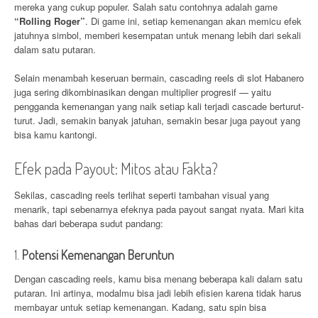
mereka yang cukup populer. Salah satu contohnya adalah game
“Rolling Roger”
. Di game ini, setiap kemenangan akan memicu efek
jatuhnya simbol, memberi kesempatan untuk menang lebih dari sekali
dalam satu putaran.
Selain menambah keseruan bermain, cascading reels di slot Habanero
juga sering dikombinasikan dengan multiplier progresif — yaitu
pengganda kemenangan yang naik setiap kali terjadi cascade berturut-
turut. Jadi, semakin banyak jatuhan, semakin besar juga payout yang
bisa kamu kantongi.
Efek pada Payout: Mitos atau Fakta?
Sekilas, cascading reels terlihat seperti tambahan visual yang
menarik, tapi sebenarnya efeknya pada payout sangat nyata. Mari kita
bahas dari beberapa sudut pandang:
1.
Potensi Kemenangan Beruntun
Dengan cascading reels, kamu bisa menang beberapa kali dalam satu
putaran. Ini artinya, modalmu bisa jadi lebih efisien karena tidak harus
membayar untuk setiap kemenangan. Kadang, satu spin bisa