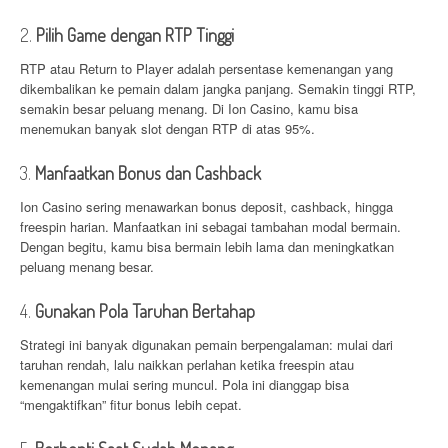
2.
Pilih Game dengan RTP Tinggi
RTP atau Return to Player adalah persentase kemenangan yang
dikembalikan ke pemain dalam jangka panjang. Semakin tinggi RTP,
semakin besar peluang menang. Di Ion Casino, kamu bisa
menemukan banyak slot dengan RTP di atas 95%.
3.
Manfaatkan Bonus dan Cashback
Ion Casino sering menawarkan bonus deposit, cashback, hingga
freespin harian. Manfaatkan ini sebagai tambahan modal bermain.
Dengan begitu, kamu bisa bermain lebih lama dan meningkatkan
peluang menang besar.
4.
Gunakan Pola Taruhan Bertahap
Strategi ini banyak digunakan pemain berpengalaman: mulai dari
taruhan rendah, lalu naikkan perlahan ketika freespin atau
kemenangan mulai sering muncul. Pola ini dianggap bisa
“mengaktifkan” fitur bonus lebih cepat.