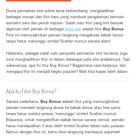
Dunia permainan slot online terus berkembang, menghadirkan
berbagai inovasi dan fitur baru yang membuat pengalaman bermain
semakin seru dan penuh kejutan. Salah satu fitur yang kini banyak
digemari oleh pemain di berbagai
situs slot
adalah fitur
Buy Bonus
.
Fitur ini memungkinkan pemain langsung mengakses babak bonus
tanpa harus menunggu simbol Scatter muncul secara alami.
Habanero, sebagai salah satu penyedia permainan slot ternama, juga
turut menghadirkan fitur ini dalam beberapa judul slot andalannya. Tapi
sebenarnya, apa itu fitur Buy Bonus? Bagaimana cara kerjanya, dan
mengapa fitur ini menjadi begitu populer? Mari kita kupas lebih dalam.
Apa Itu Fitur Buy Bonus?
Secara sederhana,
Buy Bonus
adalah fitur yang memungkinkan
pemain membeli langsung akses ke babak bonus atau free spins,
tanpa harus melalui proses “menunggu” simbol Scatter muncul.
Biasanya, untuk mengaktifkan babak bonus secara normal, pemain
harus mendapatkan 3 atau lebih simbol Scatter dalam satu putaran.
Namun dengan fitur ini, kamu bisa langsung membayar sejumlah