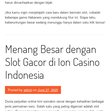
harus dimanfaatkan dengan bijak.
Jika kamu ingin menjelajahi cara baru dalam bermain slot, cobalah
beberapa game Habanero yang mendukung fitur ini. Siapa tahu,
keberuntungan besar sedang menunggu hanya dalam satu klik bonus!
Menang Besar dengan
Slot Gacor di Ion Casino
Indonesia
Posted by
admin
on
June 27, 2025
Dunia perjudian online kini semakin ramai dengan kehadiran berbagai
jenis permainan seru. Salah satu yang paling digemari adalah slot