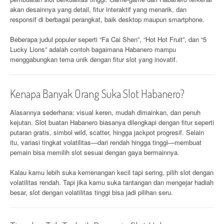
akan desainnya yang detail, fitur interaktif yang menarik, dan
responsif di berbagai perangkat, baik desktop maupun smartphone.
Beberapa judul populer seperti “Fa Cai Shen”, “Hot Hot Fruit”, dan “5
Lucky Lions” adalah contoh bagaimana Habanero mampu
menggabungkan tema unik dengan fitur slot yang inovatif.
Kenapa Banyak Orang Suka Slot Habanero?
Alasannya sederhana: visual keren, mudah dimainkan, dan penuh
kejutan. Slot buatan Habanero biasanya dilengkapi dengan fitur seperti
putaran gratis, simbol wild, scatter, hingga jackpot progresif. Selain
itu, variasi tingkat volatilitas—dari rendah hingga tinggi—membuat
pemain bisa memilih slot sesuai dengan gaya bermainnya.
Kalau kamu lebih suka kemenangan kecil tapi sering, pilih slot dengan
volatilitas rendah. Tapi jika kamu suka tantangan dan mengejar hadiah
besar, slot dengan volatilitas tinggi bisa jadi pilihan seru.