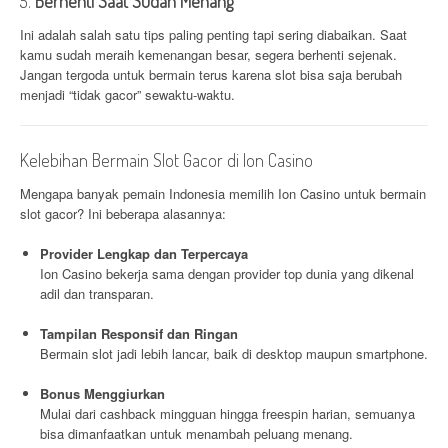
5.
Berhenti Saat Sudah Menang
Ini adalah salah satu tips paling penting tapi sering diabaikan. Saat
kamu sudah meraih kemenangan besar, segera berhenti sejenak.
Jangan tergoda untuk bermain terus karena slot bisa saja berubah
menjadi “tidak gacor” sewaktu-waktu.
Kelebihan Bermain Slot Gacor di Ion Casino
Mengapa banyak pemain Indonesia memilih Ion Casino untuk bermain
slot gacor? Ini beberapa alasannya:
Provider Lengkap dan Terpercaya
Ion Casino bekerja sama dengan provider top dunia yang dikenal
adil dan transparan.
Tampilan Responsif dan Ringan
Bermain slot jadi lebih lancar, baik di desktop maupun smartphone.
Bonus Menggiurkan
Mulai dari cashback mingguan hingga freespin harian, semuanya
bisa dimanfaatkan untuk menambah peluang menang.