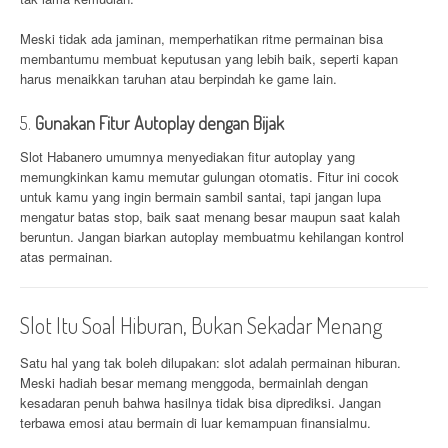
Meski tidak ada jaminan, memperhatikan ritme permainan bisa
membantumu membuat keputusan yang lebih baik, seperti kapan
harus menaikkan taruhan atau berpindah ke game lain.
5.
Gunakan Fitur Autoplay dengan Bijak
Slot Habanero umumnya menyediakan fitur autoplay yang
memungkinkan kamu memutar gulungan otomatis. Fitur ini cocok
untuk kamu yang ingin bermain sambil santai, tapi jangan lupa
mengatur batas stop, baik saat menang besar maupun saat kalah
beruntun. Jangan biarkan autoplay membuatmu kehilangan kontrol
atas permainan.
Slot Itu Soal Hiburan, Bukan Sekadar Menang
Satu hal yang tak boleh dilupakan: slot adalah permainan hiburan.
Meski hadiah besar memang menggoda, bermainlah dengan
kesadaran penuh bahwa hasilnya tidak bisa diprediksi. Jangan
terbawa emosi atau bermain di luar kemampuan finansialmu.