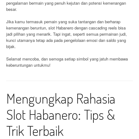
pengalaman bermain yang penuh kejutan dan potensi kemenangan
besar.
Jika kamu termasuk pemain yang suka tantangan dan berharap
kemenangan beruntun, slot Habanero dengan cascading reels bisa
jadi pilihan yang menarik. Tapi ingat, seperti semua permainan judi,
kunci utamanya tetap ada pada pengelolaan emosi dan saldo yang
bijak.
Selamat mencoba, dan semoga setiap simbol yang jatuh membawa
keberuntungan untukmu!
Mengungkap Rahasia
Slot Habanero: Tips &
Trik Terbaik