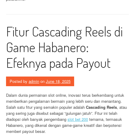
Fitur Cascading Reels di
Game Habanero:
Efeknya pada Payout
Posted by
admin
on
June 18, 2025
Dalam dunia permainan slot online, inovasi terus berkembang untuk
memberikan pengalaman bermain yang lebih seru dan menantang.
Salah satu fitur yang semakin populer adalah
Cascading Reels
, atau
yang sering juga disebut sebagai “gulungan jatuh”. Fitur ini telah
diadopsi oleh banyak pengembang
slot bet 200
ternama, termasuk
Habanero, yang dikenal dengan game-game kreatif dan berpotensi
memberi payout besar.