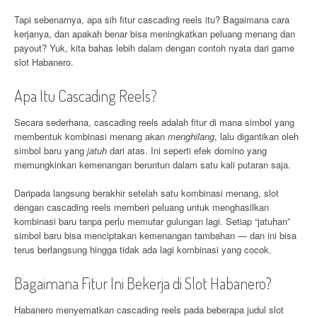
Tapi sebenarnya, apa sih fitur cascading reels itu? Bagaimana cara
kerjanya, dan apakah benar bisa meningkatkan peluang menang dan
payout? Yuk, kita bahas lebih dalam dengan contoh nyata dari game
slot Habanero.
Apa Itu Cascading Reels?
Secara sederhana, cascading reels adalah fitur di mana simbol yang
membentuk kombinasi menang akan
menghilang
, lalu digantikan oleh
simbol baru yang
jatuh
dari atas. Ini seperti efek domino yang
memungkinkan kemenangan beruntun dalam satu kali putaran saja.
Daripada langsung berakhir setelah satu kombinasi menang, slot
dengan cascading reels memberi peluang untuk menghasilkan
kombinasi baru tanpa perlu memutar gulungan lagi. Setiap “jatuhan”
simbol baru bisa menciptakan kemenangan tambahan — dan ini bisa
terus berlangsung hingga tidak ada lagi kombinasi yang cocok.
Bagaimana Fitur Ini Bekerja di Slot Habanero?
Habanero menyematkan cascading reels pada beberapa judul slot