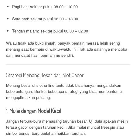
Pagi hari: sekitar pukul 08.00 – 10.00
Sore hari: sekitar pukul 16.00 – 18.00
Tengah malam: sekitar pukul 00.00 – 02.00
Walau tidak ada bukti ilmiah, banyak pemain merasa lebih sering
menang saat bermain di waktu-waktu ini. Tak ada salahnya mencoba
dan mencatat hasil bermainmu sendiri.
Strategi Menang Besar dari Slot Gacor
Menang besar di slot online tentu tidak bisa hanya mengandalkan
keberuntungan. Berikut beberapa strategi yang bisa membantumu
mengoptimalkan peluang:
1.
Mulai dengan Modal Kecil
Jangan terburu-buru memasang taruhan besar. Uji dulu apakah mesin
terasa gacor dengan taruhan kecil. Jika mulai muncul freespin atau
simbol bonus, baru perlahan naikkan taruhan.