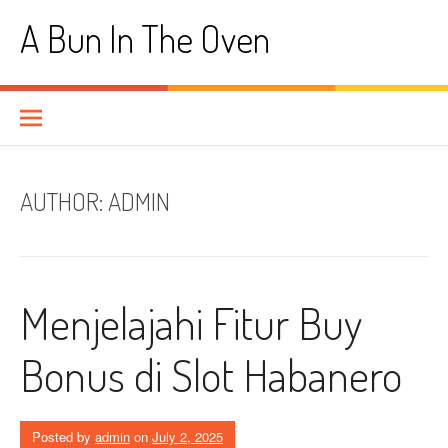
Skip
A Bun In The Oven
to
content
AUTHOR:
ADMIN
Menjelajahi Fitur Buy
Bonus di Slot Habanero
Posted by
admin
on
July 2, 2025