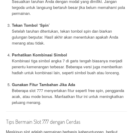
Sesuaikan taruhan Anda dengan modal yang dimiliki. Jangan
tergoda untuk langsung bertaruh besar jika belum memahami pola
permainan.
Tekan Tombol ‘Spin’
Setelah taruhan ditentukan, tekan tombol spin dan biarkan
gulungan berputar. Hasil akhir akan menentukan apakah Anda
menang atau tidak.
Perhatikan Kombinasi Simbol
Kombinasi tiga simbol angka 7 di garis tengah biasanya menjadi
penentu kemenangan terbesar. Beberapa versi juga memberikan
hadiah untuk kombinasi lain, seperti simbol buah atau lonceng.
Gunakan Fitur Tambahan Jika Ada
Beberapa slot 777 menyertakan fitur seperti free spin, pengganda
acak, atau mode bonus. Manfaatkan fitur ini untuk meningkatkan
peluang menang.
Tips Bermain Slot 777 dengan Cerdas
Meskipun slot adalah permainan berbasis keberuntungan, berikut