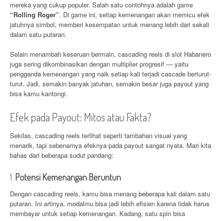
mereka yang cukup populer. Salah satu contohnya adalah game
“Rolling Roger”
. Di game ini, setiap kemenangan akan memicu efek
jatuhnya simbol, memberi kesempatan untuk menang lebih dari sekali
dalam satu putaran.
Selain menambah keseruan bermain, cascading reels di slot Habanero
juga sering dikombinasikan dengan multiplier progresif — yaitu
pengganda kemenangan yang naik setiap kali terjadi cascade berturut-
turut. Jadi, semakin banyak jatuhan, semakin besar juga payout yang
bisa kamu kantongi.
Efek pada Payout: Mitos atau Fakta?
Sekilas, cascading reels terlihat seperti tambahan visual yang
menarik, tapi sebenarnya efeknya pada payout sangat nyata. Mari kita
bahas dari beberapa sudut pandang:
1.
Potensi Kemenangan Beruntun
Dengan cascading reels, kamu bisa menang beberapa kali dalam satu
putaran. Ini artinya, modalmu bisa jadi lebih efisien karena tidak harus
membayar untuk setiap kemenangan. Kadang, satu spin bisa