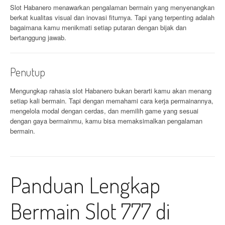
Slot Habanero menawarkan pengalaman bermain yang menyenangkan
berkat kualitas visual dan inovasi fiturnya. Tapi yang terpenting adalah
bagaimana kamu menikmati setiap putaran dengan bijak dan
bertanggung jawab.
Penutup
Mengungkap rahasia slot Habanero bukan berarti kamu akan menang
setiap kali bermain. Tapi dengan memahami cara kerja permainannya,
mengelola modal dengan cerdas, dan memilih game yang sesuai
dengan gaya bermainmu, kamu bisa memaksimalkan pengalaman
bermain.
Panduan Lengkap
Bermain Slot 777 di