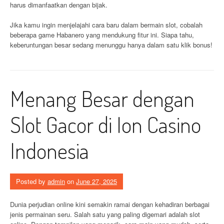
harus dimanfaatkan dengan bijak.
Jika kamu ingin menjelajahi cara baru dalam bermain slot, cobalah
beberapa game Habanero yang mendukung fitur ini. Siapa tahu,
keberuntungan besar sedang menunggu hanya dalam satu klik bonus!
Menang Besar dengan
Slot Gacor di Ion Casino
Indonesia
Posted by
admin
on
June 27, 2025
Dunia perjudian online kini semakin ramai dengan kehadiran berbagai
jenis permainan seru. Salah satu yang paling digemari adalah slot