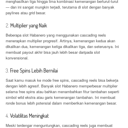
menghasilkan tiga hingga lima kombinasi kemenangan berturut-turut
— dan ini sangat mungkin terjadi, terutama di slot dengan banyak
paylines atau grid besar.
2.
Multiplier yang Naik
Beberapa slot Habanero yang menggunakan cascading reels
menerapkan multiplier progresif. Artinya, kemenangan kedua akan
dikalikan dua, kemenangan ketiga dikalikan tiga, dan seterusnya. Ini
membuat payout akhir bisa jauh lebih besar daripada slot
konvensional.
3.
Free Spins Lebih Bernilai
Saat kamu masuk ke mode free spins, cascading reels bisa bekerja
dengan lebih agresif. Banyak slot Habanero memperbesar multiplier
selama free spins atau bahkan menambahkan fitur tambahan seperti
simbol wild ekstra atau garis kemenangan tambahan. Ini membuat
ronde bonus lebih potensial dalam memberikan kemenangan besar.
4.
Volatilitas Meningkat
Meski terdengar menguntungkan, cascading reels juga membuat